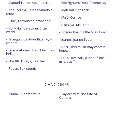
Manuel Turizo, Apambichao
Foo Fighters, Your favorite toy
Ana Torroja, Se ha acabado el
Melendi, Pop rock
show
Malú, Quince
Siloé, Terrorismo emocional
Bad Gyal, Más cara
Holly Humberstone, Cruel
world
Shania Twain, Little Miss Twain
Triángulo de Amor Bizarro, Mi
Juanes, JuanesTeban
catedral
RAYE, This music may contain
Gracie Abrams, Daughter from
hope.
hell
La La Love You, ¿Por qué me
The Black Keys, Peaches!
miráis así?
Robyn, Sexistential
CANCIONES
Aitana, Superestrella
Taylor Swift, The fate of
Ophelia