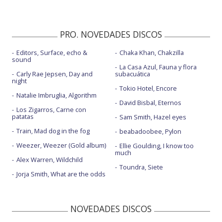
PRO. NOVEDADES DISCOS
Editors, Surface, echo &
Chaka Khan, Chakzilla
sound
La Casa Azul, Fauna y flora
Carly Rae Jepsen, Day and
subacuática
night
Tokio Hotel, Encore
Natalie Imbruglia, Algorithm
David Bisbal, Eternos
Los Zigarros, Carne con
patatas
Sam Smith, Hazel eyes
Train, Mad dog in the fog
beabadoobee, Pylon
Weezer, Weezer (Gold album)
Ellie Goulding, I know too
much
Alex Warren, Wildchild
Toundra, Siete
Jorja Smith, What are the odds
NOVEDADES DISCOS