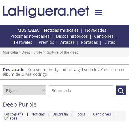
MUSICALIA:
Noticias musicales
Novedades
Próximas novedades
Discos históricos
Canciones
Festivales
Premios
Artistas
Portadas
Listas
Musicalia
>
Deep Purple
> Rapture of the deep
Destacado:
'You seem pretty sad for a girl so in love' es el tercer
álbum de Olivia Rodrigo
Deep Purple
Discografía
Noticias
Biografía
Fotos
Canciones
Enlaces