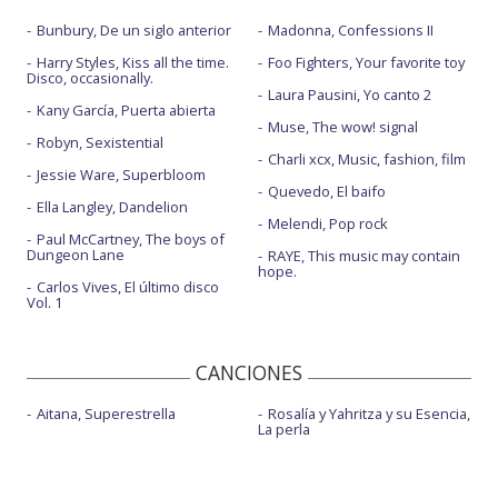
Bunbury, De un siglo anterior
Madonna, Confessions II
Harry Styles, Kiss all the time.
Foo Fighters, Your favorite toy
Disco, occasionally.
Laura Pausini, Yo canto 2
Kany García, Puerta abierta
Muse, The wow! signal
Robyn, Sexistential
Charli xcx, Music, fashion, film
Jessie Ware, Superbloom
Quevedo, El baifo
Ella Langley, Dandelion
Melendi, Pop rock
Paul McCartney, The boys of
Dungeon Lane
RAYE, This music may contain
hope.
Carlos Vives, El último disco
Vol. 1
CANCIONES
Aitana, Superestrella
Rosalía y Yahritza y su Esencia,
La perla