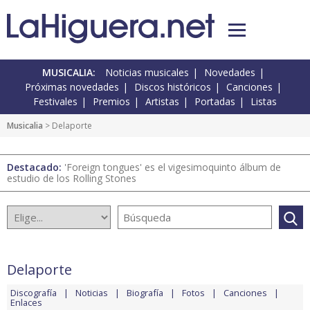
MUSICALIA:
Noticias musicales
Novedades
Próximas novedades
Discos históricos
Canciones
Festivales
Premios
Artistas
Portadas
Listas
Musicalia
> Delaporte
Destacado:
'Foreign tongues' es el vigesimoquinto álbum de
estudio de los Rolling Stones
Delaporte
Discografía
Noticias
Biografía
Fotos
Canciones
Enlaces