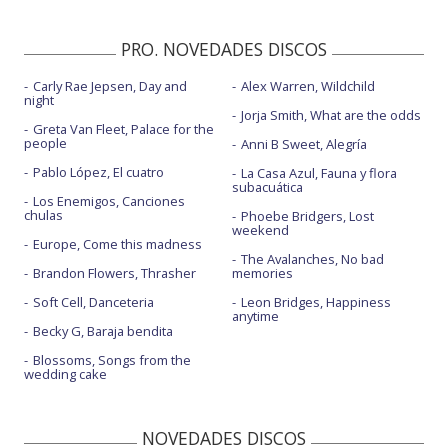
PRO. NOVEDADES DISCOS
Carly Rae Jepsen, Day and
Alex Warren, Wildchild
night
Jorja Smith, What are the odds
Greta Van Fleet, Palace for the
people
Anni B Sweet, Alegría
Pablo López, El cuatro
La Casa Azul, Fauna y flora
subacuática
Los Enemigos, Canciones
chulas
Phoebe Bridgers, Lost
weekend
Europe, Come this madness
The Avalanches, No bad
Brandon Flowers, Thrasher
memories
Soft Cell, Danceteria
Leon Bridges, Happiness
anytime
Becky G, Baraja bendita
Blossoms, Songs from the
wedding cake
NOVEDADES DISCOS