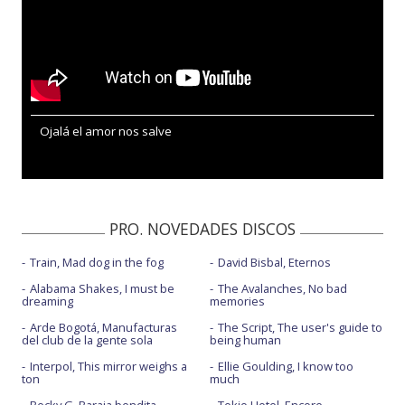
Ojalá el amor nos salve
PRO. NOVEDADES DISCOS
Train, Mad dog in the fog
David Bisbal, Eternos
Alabama Shakes, I must be
The Avalanches, No bad
dreaming
memories
Arde Bogotá, Manufacturas
The Script, The user's guide to
del club de la gente sola
being human
Interpol, This mirror weighs a
Ellie Goulding, I know too
ton
much