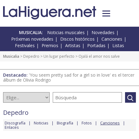
MUSICALIA:
Noticias musicales
Novedades
Próximas novedades
Discos históricos
Canciones
Festivales
Premios
Artistas
Portadas
Listas
Musicalia
>
Depedro
>
Un lugar perfecto
> Ojalá el amor nos salve
Destacado:
'You seem pretty sad for a girl so in love' es el tercer
álbum de Olivia Rodrigo
Depedro
Discografía
Noticias
Biografía
Fotos
Canciones
Enlaces