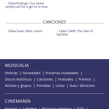
Olivia Rodrigo, You seem
pretty sad for a girl so in love
CANCIONES
Olivia Dean, Man I need
Taylor Swift, The fate of
Ophelia
MUSICALIA
Noticias
Novedades
Próximas novedades
Discos históricos
Canciones
Festivales
Premios
Artistas y grupos
Portadas
Listas
Guía / directorio
CINEMANÍA
Noticias
Cartelera
Próximos estrenos
DVD