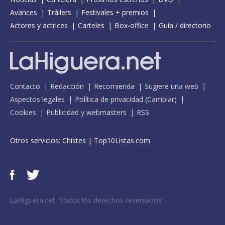
Avances
Tráilers
Festivales + premios
Actores y actrices
Carteles
Box-office
Guía / directorio
Contacto
Redacción
Recomienda
Sugiere una web
Aspectos legales
Política de privacidad
(
Cambiar
)
Cookies
Publicidad y webmasters
RSS
Otros servicios:
Chistes
|
Top10Listas.com
LaHiguera.net. Todos los derechos reservados