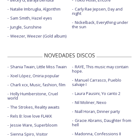
Becky G, Baraja bendita
Tokio Hotel, Encore
Natalie Imbruglia, Algorithm
Carly Rae Jepsen, Day and
night
Sam Smith, Hazel eyes
Nickelback, Everything under
the sun
Jungle, Sunshine
Weezer, Weezer (Gold album)
NOVEDADES DISCOS
Shania Twain, Little Miss Twain
RAYE, This music may contain
hope.
Xoel López, Oniria popular
Manuel Carrasco, Pueblo
salvaje I
Charli xcx, Music, fashion, film
Laura Pausini, Yo canto 2
Holly Humberstone, Cruel
world
Nil Moliner, Nexo
The Strokes, Reality awaits
Niall Horan, Dinner party
Rels B: love love FLAKK
Gracie Abrams, Daughter from
hell
Jessie Ware, Superbloom
Madonna, Confessions II
Sienna Spiro, Visitor