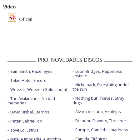
Vídeo
Oficial
PRO. NOVEDADES DISCOS
Sam Smith, Hazel eyes
Leon Bridges, Happiness
anytime
Tokio Hotel, Encore
Nickelback, Everything under
the sun
Weezer, Weezer (Gold album)
Nothing but Thieves, Stray
The Avalanches, No bad
dogs
memories
Álvaro de Luna, Azulejos
David Bisbal, Eternos
Brandon Flowers, Thrasher
Peter Gabriel, o/i
Europe, Come this madness
Tove Lo, Estrus
Camela, Titánicos
Natalie Imbruglia, Algorithm