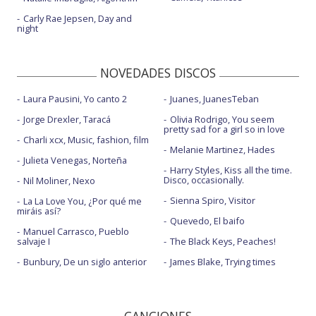
Carly Rae Jepsen, Day and
night
NOVEDADES DISCOS
Laura Pausini, Yo canto 2
Juanes, JuanesTeban
Jorge Drexler, Taracá
Olivia Rodrigo, You seem
pretty sad for a girl so in love
Charli xcx, Music, fashion, film
Melanie Martinez, Hades
Julieta Venegas, Norteña
Harry Styles, Kiss all the time.
Disco, occasionally.
Nil Moliner, Nexo
Sienna Spiro, Visitor
La La Love You, ¿Por qué me
miráis así?
Quevedo, El baifo
Manuel Carrasco, Pueblo
salvaje I
The Black Keys, Peaches!
Bunbury, De un siglo anterior
James Blake, Trying times