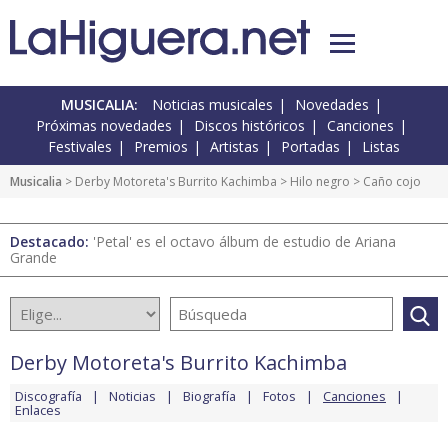
MUSICALIA:
Noticias musicales
Novedades
Próximas novedades
Discos históricos
Canciones
Festivales
Premios
Artistas
Portadas
Listas
Musicalia
>
Derby Motoreta's Burrito Kachimba
>
Hilo negro
> Caño cojo
Destacado:
'Petal' es el octavo álbum de estudio de Ariana
Grande
Derby Motoreta's Burrito Kachimba
Discografía
Noticias
Biografía
Fotos
Canciones
Enlaces