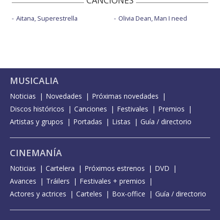
CANCIONES
Aitana, Superestrella
Olivia Dean, Man I need
MUSICALIA
Noticias
Novedades
Próximas novedades
Discos históricos
Canciones
Festivales
Premios
Artistas y grupos
Portadas
Listas
Guía / directorio
CINEMANÍA
Noticias
Cartelera
Próximos estrenos
DVD
Avances
Tráilers
Festivales + premios
Actores y actrices
Carteles
Box-office
Guía / directorio