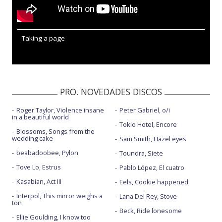
Taking a page
PRO. NOVEDADES DISCOS
Roger Taylor, Violence insane
Peter Gabriel, o/i
in a beautiful world
Tokio Hotel, Encore
Blossoms, Songs from the
wedding cake
Sam Smith, Hazel eyes
beabadoobee, Pylon
Toundra, Siete
Tove Lo, Estrus
Pablo López, El cuatro
Kasabian, Act III
Eels, Cookie happened
Interpol, This mirror weighs a
Lana Del Rey, Stove
ton
Beck, Ride lonesome
Ellie Goulding, I know too