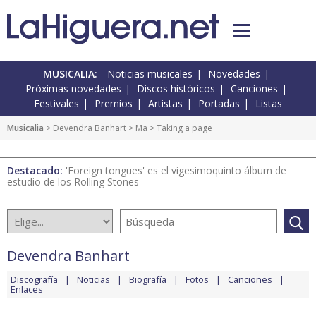
MUSICALIA:
Noticias musicales
Novedades
Próximas novedades
Discos históricos
Canciones
Festivales
Premios
Artistas
Portadas
Listas
Musicalia
>
Devendra Banhart
>
Ma
> Taking a page
Destacado:
'Foreign tongues' es el vigesimoquinto álbum de
estudio de los Rolling Stones
Devendra Banhart
Discografía
Noticias
Biografía
Fotos
Canciones
Enlaces