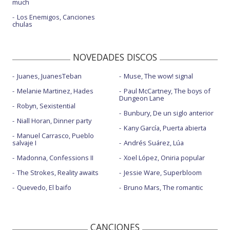
much
Los Enemigos, Canciones
chulas
NOVEDADES DISCOS
Juanes, JuanesTeban
Muse, The wow! signal
Melanie Martinez, Hades
Paul McCartney, The boys of
Dungeon Lane
Robyn, Sexistential
Bunbury, De un siglo anterior
Niall Horan, Dinner party
Kany García, Puerta abierta
Manuel Carrasco, Pueblo
salvaje I
Andrés Suárez, Lúa
Madonna, Confessions II
Xoel López, Oniria popular
The Strokes, Reality awaits
Jessie Ware, Superbloom
Quevedo, El baifo
Bruno Mars, The romantic
CANCIONES