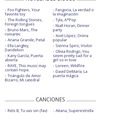
Foo Fighters, Your
Fangoria, La verdad o
favorite toy
la imaginación
The Rolling Stones,
Tyla, A*Pop
Foreign tongues
Niall Horan, Dinner
Bruno Mars, The
party
romantic
Xoel López, Oniria
Ariana Grande, Petal
popular
Ella Langley,
Sienna Spiro, Visitor
Dandelion
Olivia Rodrigo, You
Kany García, Puerta
seem pretty sad for a
abierta
girl so in love
RAYE, This music may
Loreen, Wildfire
contain hope.
David DeMaría, La
Triángulo de Amor
puerta mágica
Bizarro, Mi catedral
CANCIONES
Rels B, Tu vas sin (fav)
Aitana, Superestrella