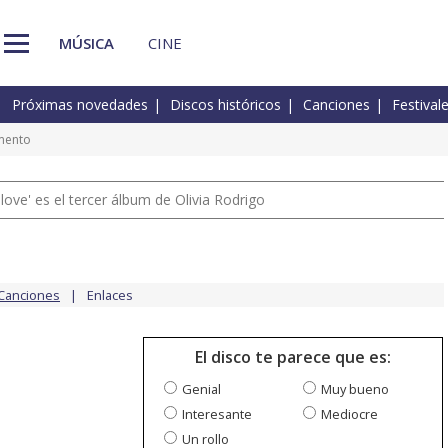
MÚSICA
CINE
Próximas novedades
Discos históricos
Canciones
Festival
mento
 love' es el tercer álbum de Olivia Rodrigo
Canciones
Enlaces
El disco te parece que es:
Genial
Muy bueno
Interesante
Mediocre
Un rollo