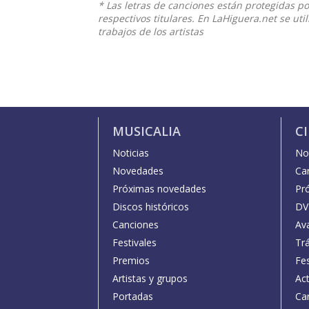
* Las letras de canciones están protegidas p
respectivos titulares. En LaHiguera.net se ut
trabajos de los artistas
MUSICALIA
C
Noticias
Not
Novedades
Car
Próximas novedades
Pr
Discos históricos
DV
Canciones
Av
Festivales
Trá
Premios
Fe
Artistas y grupos
Act
Portadas
Car