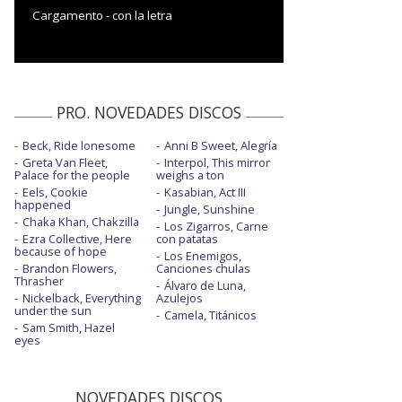
Cargamento - con la letra
PRO. NOVEDADES DISCOS
Beck, Ride lonesome
Anni B Sweet, Alegría
Greta Van Fleet,
Interpol, This mirror
Palace for the people
weighs a ton
Eels, Cookie
Kasabian, Act III
happened
Jungle, Sunshine
Chaka Khan, Chakzilla
Los Zigarros, Carne
Ezra Collective, Here
con patatas
because of hope
Los Enemigos,
Brandon Flowers,
Canciones chulas
Thrasher
Álvaro de Luna,
Nickelback, Everything
Azulejos
under the sun
Camela, Titánicos
Sam Smith, Hazel
eyes
NOVEDADES DISCOS