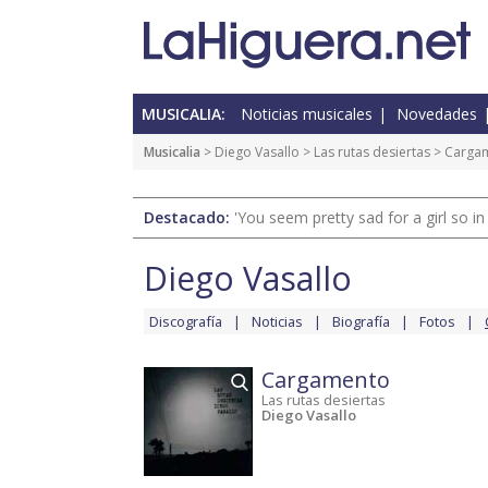
MUSICALIA:
Noticias musicales
Novedades
Musicalia
>
Diego Vasallo
>
Las rutas desiertas
> Carga
Destacado:
'You seem pretty sad for a girl so in
Diego Vasallo
Discografía
Noticias
Biografía
Fotos
Cargamento
Las rutas desiertas
Diego Vasallo