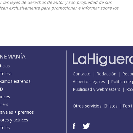
or las leyes de derechos de autor y son propiedad de sus
ilizan exclusivamente para promocionar e informar sobre los
INEMANÍA
icias
telera
Contacto
Redacción
Reco
óximos estrenos
Aspectos legales
Política de
D
Publicidad y webmasters
RS
ances
ilers
Otros servicios:
Chistes
|
Top1
stivales + premios
ores y actrices
teles