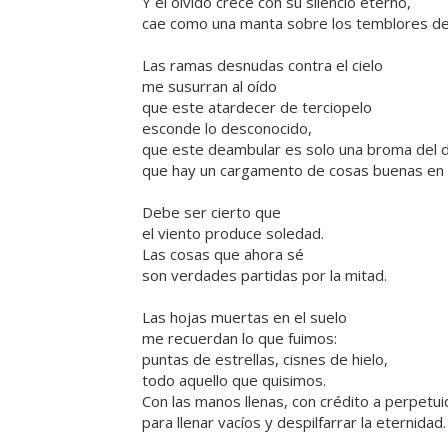
Y el olvido crece con su silencio eterno,
cae como una manta sobre los temblores del
Las ramas desnudas contra el cielo
me susurran al oído
que este atardecer de terciopelo
esconde lo desconocido,
que este deambular es solo una broma del d
que hay un cargamento de cosas buenas en 
Debe ser cierto que
el viento produce soledad.
Las cosas que ahora sé
son verdades partidas por la mitad.
Las hojas muertas en el suelo
me recuerdan lo que fuimos:
puntas de estrellas, cisnes de hielo,
todo aquello que quisimos.
Con las manos llenas, con crédito a perpetu
para llenar vacíos y despilfarrar la eternidad.