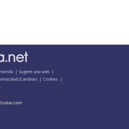
mienda
Sugiere una web
 privacidad
(
Cambiar
)
Cookies
S
0Listas.com