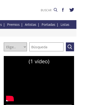
es
Premios
Artistas
Portadas
Listas
(1 vídeo)