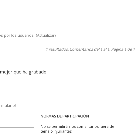
s por los usuarios!
(
Actualizar
)
1 resultados. Comentarios del 1 al 1. Página 1 de 1
o mejor que ha grabado
ormulario!
NORMAS DE PARTICIPACIÓN
No se permitirán los comentarios fuera de
tema ó injuriantes