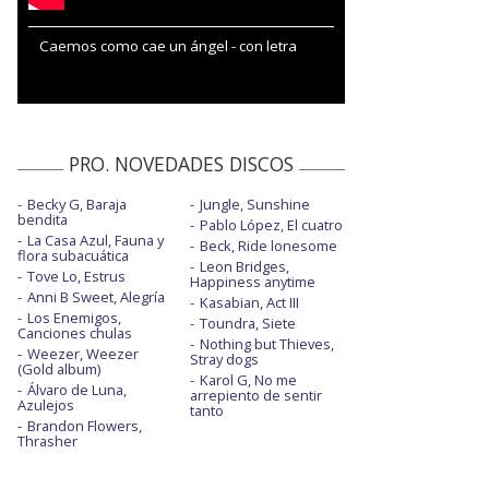
Caemos como cae un ángel - con letra
PRO. NOVEDADES DISCOS
Becky G, Baraja
Jungle, Sunshine
bendita
Pablo López, El cuatro
La Casa Azul, Fauna y
Beck, Ride lonesome
flora subacuática
Leon Bridges,
Tove Lo, Estrus
Happiness anytime
Anni B Sweet, Alegría
Kasabian, Act III
Los Enemigos,
Toundra, Siete
Canciones chulas
Nothing but Thieves,
Weezer, Weezer
Stray dogs
(Gold album)
Karol G, No me
Álvaro de Luna,
arrepiento de sentir
Azulejos
tanto
Brandon Flowers,
Thrasher