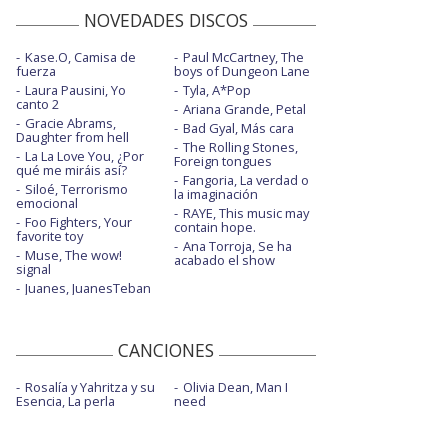
NOVEDADES DISCOS
Kase.O, Camisa de
Paul McCartney, The
fuerza
boys of Dungeon Lane
Laura Pausini, Yo
Tyla, A*Pop
canto 2
Ariana Grande, Petal
Gracie Abrams,
Bad Gyal, Más cara
Daughter from hell
The Rolling Stones,
La La Love You, ¿Por
Foreign tongues
qué me miráis así?
Fangoria, La verdad o
Siloé, Terrorismo
la imaginación
emocional
RAYE, This music may
Foo Fighters, Your
contain hope.
favorite toy
Ana Torroja, Se ha
Muse, The wow!
acabado el show
signal
Juanes, JuanesTeban
CANCIONES
Rosalía y Yahritza y su
Olivia Dean, Man I
Esencia, La perla
need