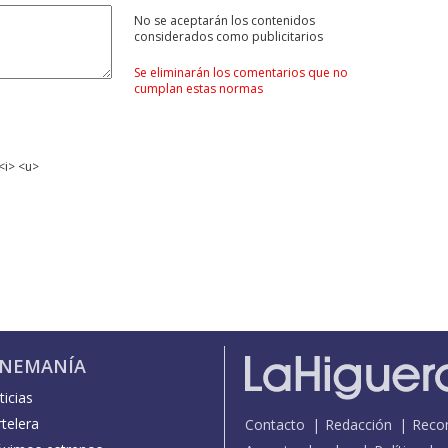
No se aceptarán los contenidos
considerados como publicitarios
Se eliminarán los comentarios que no
cumplan estas normas
<i> <u>
INEMANÍA
icias
telera
Contacto
Redacción
Reco