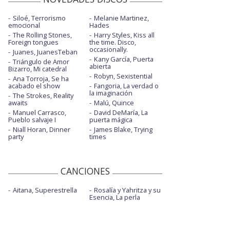
Siloé, Terrorismo
Melanie Martinez,
emocional
Hades
The Rolling Stones,
Harry Styles, Kiss all
Foreign tongues
the time. Disco,
occasionally.
Juanes, JuanesTeban
Kany García, Puerta
Triángulo de Amor
abierta
Bizarro, Mi catedral
Robyn, Sexistential
Ana Torroja, Se ha
acabado el show
Fangoria, La verdad o
la imaginación
The Strokes, Reality
awaits
Malú, Quince
Manuel Carrasco,
David DeMaría, La
Pueblo salvaje I
puerta mágica
Niall Horan, Dinner
James Blake, Trying
party
times
CANCIONES
Aitana, Superestrella
Rosalía y Yahritza y su
Esencia, La perla