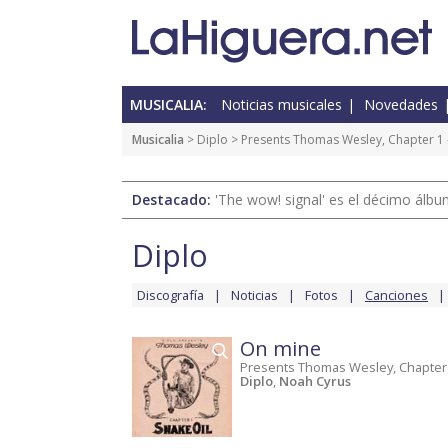
MUSICALIA:
Noticias musicales
Novedades
Musicalia
>
Diplo
>
Presents Thomas Wesley, Chapter 1 -
Destacado:
'The wow! signal' es el décimo álb
Diplo
Discografía
Noticias
Fotos
Canciones
On mine
Presents Thomas Wesley, Chapter 
Diplo
,
Noah Cyrus