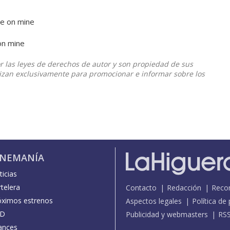
ne on mine
on mine
or las leyes de derechos de autor y son propiedad de sus
ilizan exclusivamente para promocionar e informar sobre los
INEMANÍA
icias
telera
Contacto
Redacción
Reco
óximos estrenos
Aspectos legales
Política de
D
Publicidad y webmasters
RS
ances