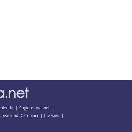
mienda
Sugiere una web
 privacidad
(
Cambiar
)
Cookies
S