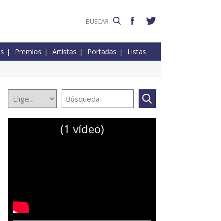
es
Premios
Artistas
Portadas
Listas
(1 vídeo)