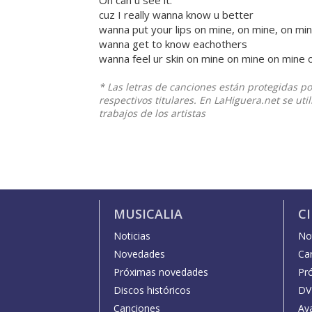
Oh can u see it.
cuz I really wanna know u better
wanna put your lips on mine, on mine, on mi
wanna get to know eachothers
wanna feel ur skin on mine on mine on mine 
* Las letras de canciones están protegidas p
respectivos titulares. En LaHiguera.net se ut
trabajos de los artistas
MUSICALIA
C
Noticias
Not
Novedades
Car
Próximas novedades
Pr
Discos históricos
DV
Canciones
Av