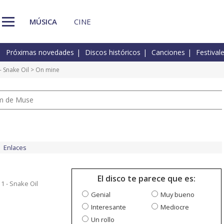
MÚSICA
CINE
Próximas novedades
Discos históricos
Canciones
Festival
 Snake Oil
> On mine
um de Muse
Enlaces
El disco te parece que es:
1 - Snake Oil
Genial
Muy bueno
Interesante
Mediocre
Un rollo