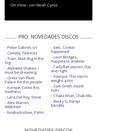
On mine - con Noah Cyrus
PRO. NOVEDADES DISCOS
Peter Gabriel, o/i
Eels, Cookie
happened
Camela, Titánicos
Leon Bridges,
Train, Mad dog in the
Happiness anytime
fog
Carly Rae Jepsen, Day
Alabama Shakes, I
and night
must be dreaming
Interpol, This mirror
Greta Van Fleet,
weighs a ton
Palace for the people
Sam Smith, Hazel
Europe, Come this
eyes
madness
Chaka Khan, Chakzilla
Lana Del Rey, Stove
Becky G, Baraja
Alex Warren,
bendita
Wildchild
beabadoobee, Pylon
NOVEDADES DISCOS