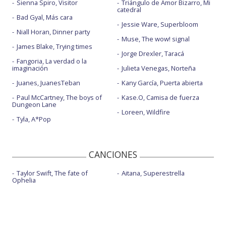
Sienna Spiro, Visitor
Triángulo de Amor Bizarro, Mi
catedral
Bad Gyal, Más cara
Jessie Ware, Superbloom
Niall Horan, Dinner party
Muse, The wow! signal
James Blake, Trying times
Jorge Drexler, Taracá
Fangoria, La verdad o la
imaginación
Julieta Venegas, Norteña
Juanes, JuanesTeban
Kany García, Puerta abierta
Paul McCartney, The boys of
Kase.O, Camisa de fuerza
Dungeon Lane
Loreen, Wildfire
Tyla, A*Pop
CANCIONES
Taylor Swift, The fate of
Aitana, Superestrella
Ophelia