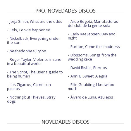
PRO. NOVEDADES DISCOS
Jorja Smith, What are the odds
Arde Bogotá, Manufacturas
del club de la gente sola
Eels, Cookie happened
Carly Rae Jepsen, Day and
night
Nickelback, Everything under
the sun
Europe, Come this madness
beabadoobee, Pylon
Blossoms, Songs from the
wedding cake
Roger Taylor, Violence insane
in a beautiful world
David Bisbal, Eternos
The Script, The user's guide to
being human
Anni B Sweet, Alegría
Los Zigarros, Carne con
Ellie Goulding, I know too
patatas
much
Nothing but Thieves, Stray
Álvaro de Luna, Azulejos
dogs
NOVEDADES DISCOS