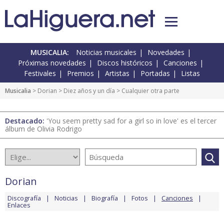
MUSICALIA:
Noticias musicales
Novedades
Próximas novedades
Discos históricos
Canciones
Festivales
Premios
Artistas
Portadas
Listas
Musicalia
>
Dorian
>
Diez años y un día
> Cualquier otra parte
Destacado:
'You seem pretty sad for a girl so in love' es el tercer
álbum de Olivia Rodrigo
Dorian
Discografía
Noticias
Biografía
Fotos
Canciones
Enlaces