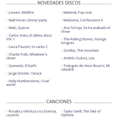
NOVEDADES DISCOS
Loreen, Wildfire
Melendi, Pop rock
Niall Horan, Dinner party
Madonna, Confessions II
Malú, Quince
Ana Torroja, Se ha acabado el
show
Carlos Vives, El último disco
Vol. 1
The Rolling Stones, Foreign
tongues
Laura Pausini, Yo canto 2
Gorillaz, The mountain
Charlie Puth, Whatever's
clever
Andrés Suárez, Lúa
Quevedo, El baifo
Triángulo de Amor Bizarro, Mi
catedral
Jorge Drexler, Taracá
Holly Humberstone, Cruel
world
CANCIONES
Rosalía y Yahritza y su Esencia,
Taylor Swift, The fate of
La perla
Ophelia