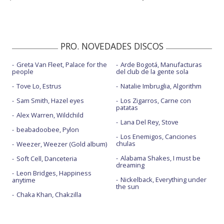
PRO. NOVEDADES DISCOS
Greta Van Fleet, Palace for the
Arde Bogotá, Manufacturas
people
del club de la gente sola
Tove Lo, Estrus
Natalie Imbruglia, Algorithm
Sam Smith, Hazel eyes
Los Zigarros, Carne con
patatas
Alex Warren, Wildchild
Lana Del Rey, Stove
beabadoobee, Pylon
Los Enemigos, Canciones
chulas
Weezer, Weezer (Gold album)
Alabama Shakes, I must be
Soft Cell, Danceteria
dreaming
Leon Bridges, Happiness
Nickelback, Everything under
anytime
the sun
Chaka Khan, Chakzilla