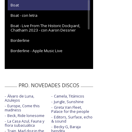
Boat
Boat - con letra
Boat - Live From The Historic Dockyard,
Chatham 2023 - con Aaron Dessner
Borderline
Borderline - Apple Music Live
Colourblind
Curtains
Dusty
PRO. NOVEDADES DISCOS
End of youth
Álvaro de Luna,
Camela, Titánicos
Azulejos
Jungle, Sunshine
Eyes closed
Europe, Come this
Greta Van Fleet,
madness
Palace for the people
Eyes closed - acústico en Kings Theatre,
Beck, Ride lonesome
Nueva York
Editors, Surface, echo
La Casa Azul, Fauna y
& sound
flora subacuática
Becky G, Baraja
Eyes closed - con letra
Train, Mad dog in the
bendita