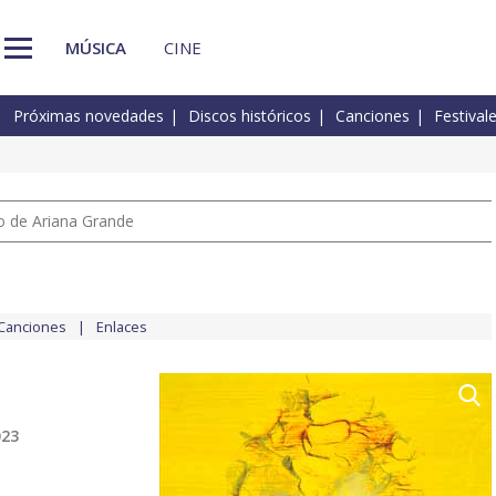
MÚSICA
CINE
Próximas novedades
Discos históricos
Canciones
Festival
io de Ariana Grande
Canciones
Enlaces
023