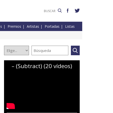
es
Premios
Artistas
Portadas
Listas
– (Subtract) (20 vídeos)