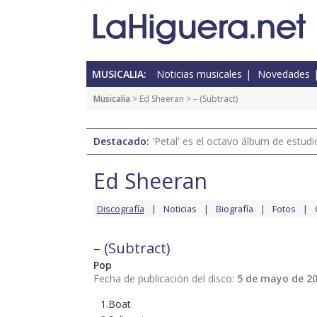
MUSICALIA:
Noticias musicales
Novedades
Musicalia
>
Ed Sheeran
> – (Subtract)
Destacado:
'Petal' es el octavo álbum de estud
Ed Sheeran
Discografía
Noticias
Biografía
Fotos
– (Subtract)
Pop
Fecha de publicación del disco:
5 de mayo de 2
1.Boat