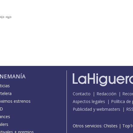
<i> <u>
INEMANÍA
icias
telera
Contacto
Redacción
Reco
óximos estrenos
Aspectos legales
Política de
D
Publicidad y webmasters
RS
ances
ilers
Otros servicios:
Chistes
|
Top1
stivales + premios