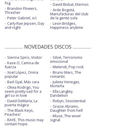
fog
David Bisbal, Eternos
Eyes closed - Piano and Strings Version -
Brandon Flowers,
Live con Aaron Dessner
Arde Bogotá,
Thrasher
Manufacturas del club
Peter Gabriel, o/i
de la gente sola
Life goes on
Carly Rae Jepsen, Day
Leon Bridges,
and night
Happiness anytime
No strings
Salt water
NOVEDADES DISCOS
Spark
Sienna Spiro, Visitor
Siloé, Terrorismo
Sycamore
emocional
Kase.O, Camisa de
fuerza
Melendi, Pop rock
The hills of Aberfeldy
Xoel López, Oniria
Bruno Mars, The
popular
romantic
Vega
Bad Gyal, Más cara
Julieta Venegas,
Norteña
Olivia Rodrigo, You
seem pretty sad for a
Ella Langley,
girl so in love
Dandelion
David DeMaría, La
Robyn, Sexistential
puerta mágica
Gracie Abrams,
The Black Keys,
Daughter from hell
Peaches!
Muse, The wow!
RAYE, This music may
signal
contain hope.