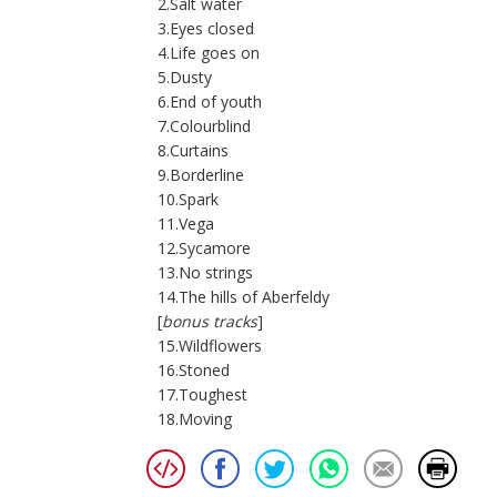
2.Salt water
3.Eyes closed
4.Life goes on
5.Dusty
6.End of youth
7.Colourblind
8.Curtains
9.Borderline
10.Spark
11.Vega
12.Sycamore
13.No strings
14.The hills of Aberfeldy
[
bonus tracks
]
15.Wildflowers
16.Stoned
17.Toughest
18.Moving