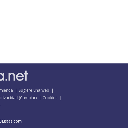
mienda
Sugiere una web
 privacidad
(
Cambiar
)
Cookies
S
0Listas.com