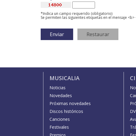
*Indica un campo requerido (obligatorio)
Se permiten las siguientes etiquetas en el mensaje <b> 
MUSICALIA
C
Noticias
Not
Novedades
Car
Próximas novedades
Pr
Discos históricos
DV
Canciones
Av
Festivales
Trá
Premios
Fe