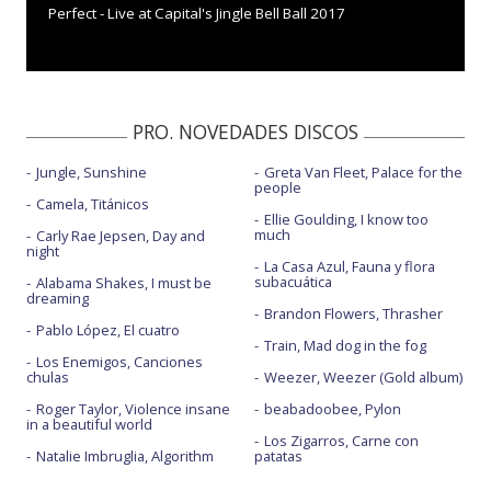
Perfect - Live at Capital's Jingle Bell Ball 2017
PRO. NOVEDADES DISCOS
Jungle, Sunshine
Greta Van Fleet, Palace for the
people
Camela, Titánicos
Ellie Goulding, I know too
much
Carly Rae Jepsen, Day and
night
La Casa Azul, Fauna y flora
subacuática
Alabama Shakes, I must be
dreaming
Brandon Flowers, Thrasher
Pablo López, El cuatro
Train, Mad dog in the fog
Los Enemigos, Canciones
chulas
Weezer, Weezer (Gold album)
Roger Taylor, Violence insane
beabadoobee, Pylon
in a beautiful world
Los Zigarros, Carne con
Natalie Imbruglia, Algorithm
patatas