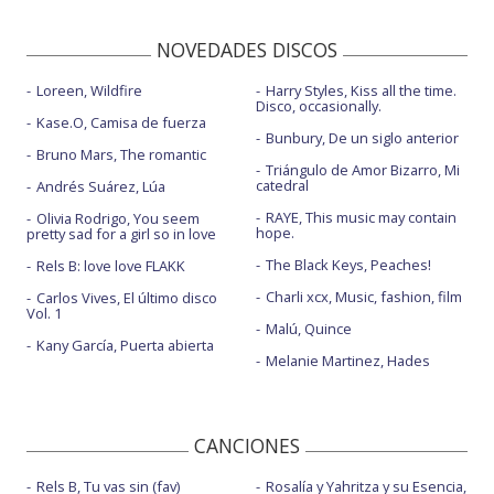
NOVEDADES DISCOS
Loreen, Wildfire
Harry Styles, Kiss all the time.
Disco, occasionally.
Kase.O, Camisa de fuerza
Bunbury, De un siglo anterior
Bruno Mars, The romantic
Triángulo de Amor Bizarro, Mi
catedral
Andrés Suárez, Lúa
RAYE, This music may contain
Olivia Rodrigo, You seem
hope.
pretty sad for a girl so in love
The Black Keys, Peaches!
Rels B: love love FLAKK
Charli xcx, Music, fashion, film
Carlos Vives, El último disco
Vol. 1
Malú, Quince
Kany García, Puerta abierta
Melanie Martinez, Hades
CANCIONES
Rels B, Tu vas sin (fav)
Rosalía y Yahritza y su Esencia,