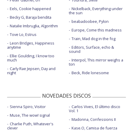
Peter Gabriel, o/i
Toundra, Siete
Eels, Cookie happened
Nickelback, Everything under
the sun
Becky G, Baraja bendita
beabadoobee, Pylon
Natalie Imbruglia, Algorithm
Europe, Come this madness
Tove Lo, Estrus
Train, Mad dog in the fog
Leon Bridges, Happiness
anytime
Editors, Surface, echo &
sound
Ellie Goulding, I know too
much
Interpol, This mirror weighs a
ton
Carly Rae Jepsen, Day and
night
Beck, Ride lonesome
NOVEDADES DISCOS
Sienna Spiro, Visitor
Carlos Vives, El último disco
Vol. 1
Muse, The wow! signal
Madonna, Confessions II
Charlie Puth, Whatever's
clever
Kase.O, Camisa de fuerza