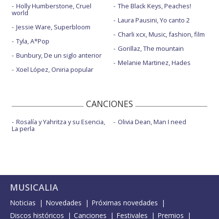
Holly Humberstone, Cruel
The Black Keys, Peaches!
world
Laura Pausini, Yo canto 2
Jessie Ware, Superbloom
Charli xcx, Music, fashion, film
Tyla, A*Pop
Gorillaz, The mountain
Bunbury, De un siglo anterior
Melanie Martinez, Hades
Xoel López, Oniria popular
CANCIONES
Rosalía y Yahritza y su Esencia,
Olivia Dean, Man I need
La perla
MUSICALIA
Noticias
Novedades
Próximas novedades
Discos históricos
Canciones
Festivales
Premios