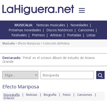
MUSICALIA:
Noticias musicales
Novedades
Próximas novedades
Discos históricos
Canciones
Festivales
Premios
Artistas
Portadas
Listas
Musicalia
>
Efecto Mariposa
> Colección definitiva
Destacado:
'Petal' es el octavo álbum de estudio de Ariana
Grande
Efecto Mariposa
Discografía
Noticias
Biografía
Fotos
Canciones
Enlaces