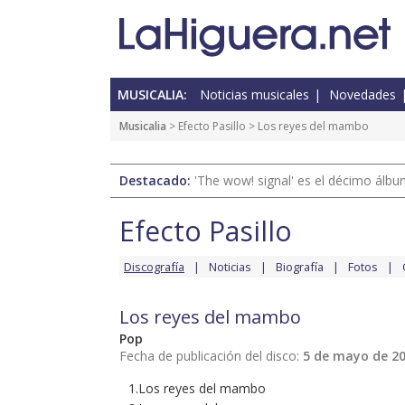
MUSICALIA:
Noticias musicales
Novedades
Musicalia
>
Efecto Pasillo
> Los reyes del mambo
Destacado:
'The wow! signal' es el décimo álb
Efecto Pasillo
Discografía
Noticias
Biografía
Fotos
Los reyes del mambo
Pop
Fecha de publicación del disco:
5 de mayo de 2
1.Los reyes del mambo