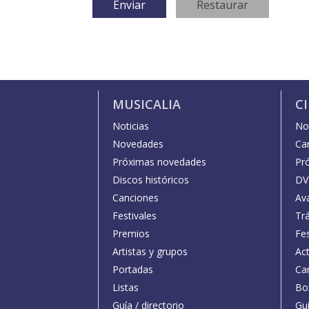
MUSICALIA
C
Noticias
Not
Novedades
Car
Próximas novedades
Pr
Discos históricos
DV
Canciones
Av
Festivales
Trá
Premios
Fe
Artistas y grupos
Act
Portadas
Car
Listas
Bo
Guía / directorio
Guí