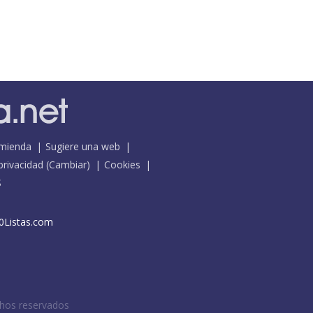
mienda
Sugiere una web
 privacidad
(
Cambiar
)
Cookies
S
0Listas.com
chos reservados