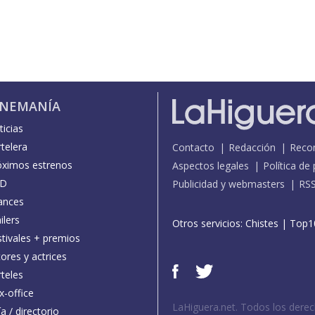
INEMANÍA
icias
telera
Contacto
Redacción
Reco
óximos estrenos
Aspectos legales
Política de
D
Publicidad y webmasters
RS
ances
ilers
Otros servicios:
Chistes
|
Top1
stivales + premios
ores y actrices
teles
x-office
LaHiguera.net. Todos los dere
a / directorio