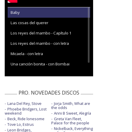
Baby
Las cosas del querer
Los reyes del mambo - Capítulo 1
Los reyes del mambo - con letra
Micaela - con letra
Una canción bonita - con Bombai
PRO. NOVEDADES DISCOS
Lana Del Rey, Stove
Jorja Smith, What are
the odds
Phoebe Bridgers, Lost
weekend
Anni B Sweet, Alegría
Beck, Ride lonesome
Greta Van Fleet,
Palace for the people
Tove Lo, Estrus
Nickelback, Everything
Leon Bridges,