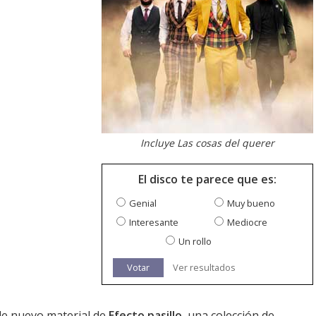
Incluye Las cosas del querer
El disco te parece que es:
Genial
Muy bueno
Interesante
Mediocre
Un rollo
Votar
Ver resultados
de nuevo material de
Efecto pasillo
, una colección de