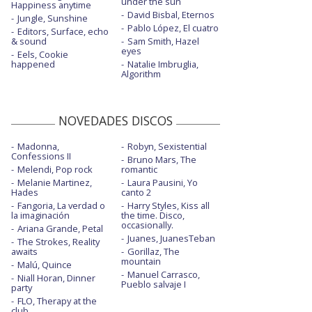
under the sun
Happiness anytime
David Bisbal, Eternos
Jungle, Sunshine
Pablo López, El cuatro
Editors, Surface, echo
& sound
Sam Smith, Hazel
eyes
Eels, Cookie
happened
Natalie Imbruglia,
Algorithm
NOVEDADES DISCOS
Madonna,
Robyn, Sexistential
Confessions II
Bruno Mars, The
Melendi, Pop rock
romantic
Melanie Martinez,
Laura Pausini, Yo
Hades
canto 2
Fangoria, La verdad o
Harry Styles, Kiss all
la imaginación
the time. Disco,
occasionally.
Ariana Grande, Petal
Juanes, JuanesTeban
The Strokes, Reality
awaits
Gorillaz, The
mountain
Malú, Quince
Manuel Carrasco,
Niall Horan, Dinner
Pueblo salvaje I
party
FLO, Therapy at the
club