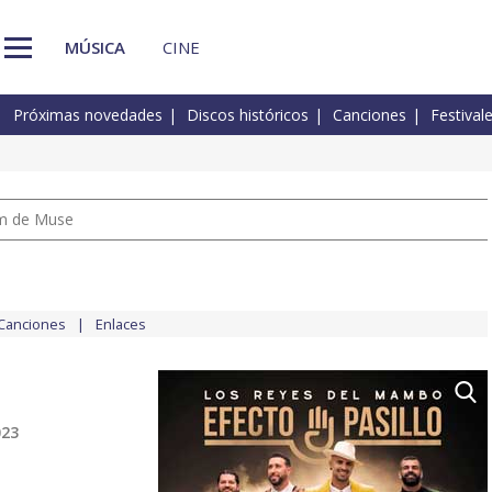
MÚSICA
CINE
Próximas novedades
Discos históricos
Canciones
Festival
um de Muse
Canciones
Enlaces
023