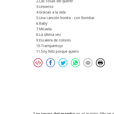
2.Las cosas del querer
3.Universo
4.Gracias a la vida
5.Una canción bonita - con Bombai
6.Baby
7.Micaela
8.La última vez
9.Escalera de colores
10.Trampantojo
11.Soy feliz porque quiero
Los reyes del mambo
es el quinto álbum 