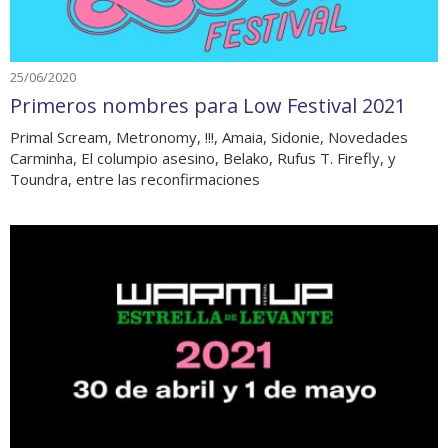
25/06/2020
Primeros nombres para Low Festival 2021
Primal Scream, Metronomy, !!!, Amaia, Sidonie, Novedades
Carminha, El columpio asesino, Belako, Rufus T. Firefly, y
Toundra, entre las reconfirmaciones