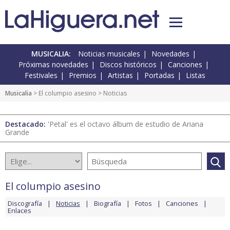
MUSICALIA:
Noticias musicales
Novedades
Próximas novedades
Discos históricos
Canciones
Festivales
Premios
Artistas
Portadas
Listas
Musicalia
>
El columpio asesino
> Noticias
Destacado:
'Petal' es el octavo álbum de estudio de Ariana
Grande
El columpio asesino
Discografía
Noticias
Biografía
Fotos
Canciones
Enlaces