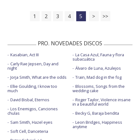
1
2
3
4
5
>
>>
PRO. NOVEDADES DISCOS
Kasabian, Act III
La Casa Azul, Fauna y flora
subacuática
Carly Rae Jepsen, Day and
night
Álvaro de Luna, Azulejos
Jorja Smith, What are the odds
Train, Mad dog in the fog
Ellie Goulding, I know too
Blossoms, Songs from the
much
wedding cake
David Bisbal, Eternos
Roger Taylor, Violence insane
in a beautiful world
Los Enemigos, Canciones
chulas
Becky G, Baraja bendita
Sam Smith, Hazel eyes
Leon Bridges, Happiness
anytime
Soft Cell, Danceteria