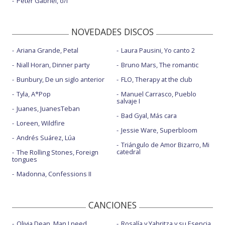
Peter Gabriel, o/i
NOVEDADES DISCOS
Ariana Grande, Petal
Laura Pausini, Yo canto 2
Niall Horan, Dinner party
Bruno Mars, The romantic
Bunbury, De un siglo anterior
FLO, Therapy at the club
Tyla, A*Pop
Manuel Carrasco, Pueblo
salvaje I
Juanes, JuanesTeban
Bad Gyal, Más cara
Loreen, Wildfire
Jessie Ware, Superbloom
Andrés Suárez, Lúa
Triángulo de Amor Bizarro, Mi
catedral
The Rolling Stones, Foreign
tongues
Madonna, Confessions II
CANCIONES
Olivia Dean, Man I need
Rosalía y Yahritza y su Esencia,