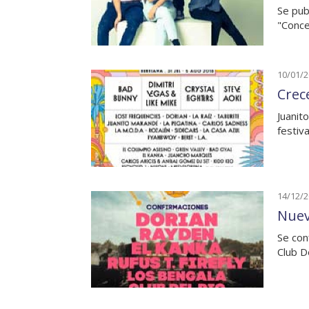
Se pub
"Conce
10/01/
Crec
Juanit
festiv
14/12/
Nuev
Se con
Club D