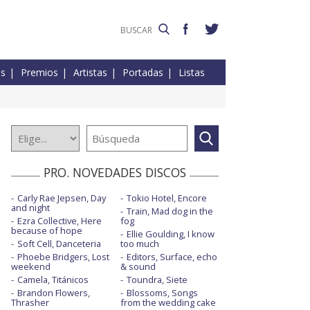
es
Premios
Artistas
Portadas
Listas
PRO. NOVEDADES DISCOS
Carly Rae Jepsen, Day
Tokio Hotel, Encore
and night
Train, Mad dog in the
Ezra Collective, Here
fog
because of hope
Ellie Goulding, I know
Soft Cell, Danceteria
too much
Phoebe Bridgers, Lost
Editors, Surface, echo
weekend
& sound
Camela, Titánicos
Toundra, Siete
Brandon Flowers,
Blossoms, Songs
Thrasher
from the wedding cake