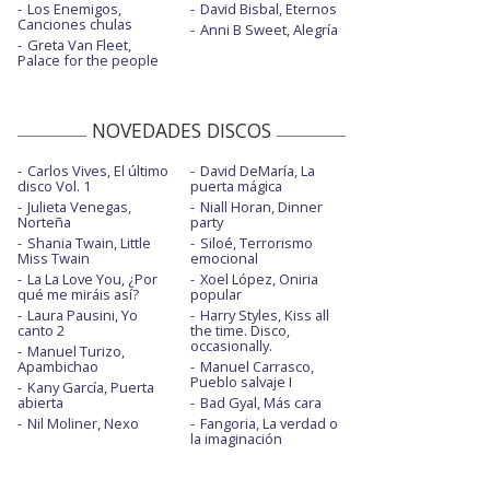
Los Enemigos,
David Bisbal, Eternos
Canciones chulas
Anni B Sweet, Alegría
Greta Van Fleet,
Palace for the people
NOVEDADES DISCOS
Carlos Vives, El último
David DeMaría, La
disco Vol. 1
puerta mágica
Julieta Venegas,
Niall Horan, Dinner
Norteña
party
Shania Twain, Little
Siloé, Terrorismo
Miss Twain
emocional
La La Love You, ¿Por
Xoel López, Oniria
qué me miráis así?
popular
Laura Pausini, Yo
Harry Styles, Kiss all
canto 2
the time. Disco,
occasionally.
Manuel Turizo,
Apambichao
Manuel Carrasco,
Pueblo salvaje I
Kany García, Puerta
abierta
Bad Gyal, Más cara
Nil Moliner, Nexo
Fangoria, La verdad o
la imaginación