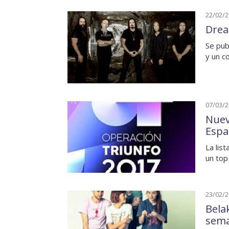
22/02/
Drea
Se pub
y un c
07/03/
Nuev
Espa
La lis
un top
23/02/
Bela
sem