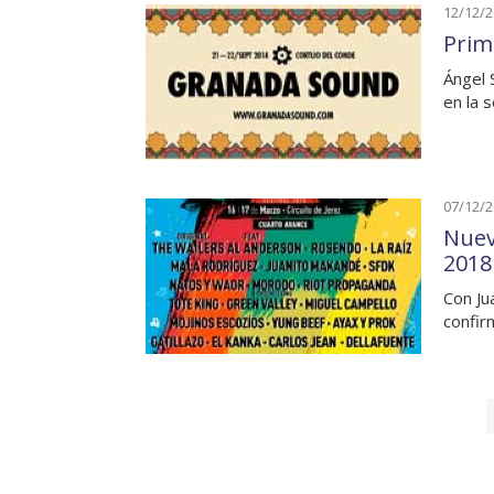
12/12/
Prim
Ángel 
en la s
07/12/
Nuev
2018
Con Ju
confi