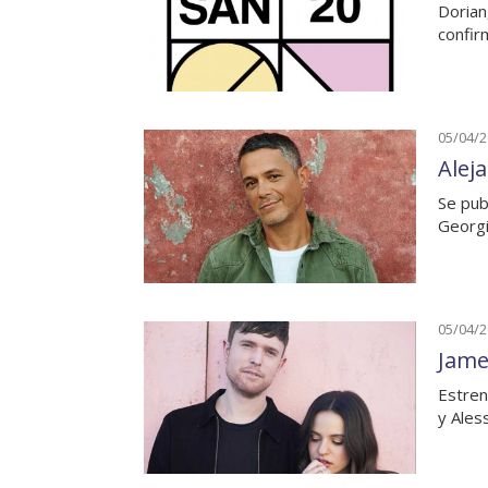
Dorian
confir
05/04/
Alej
Se pub
Georgi
05/04/
Jame
Estren
y Ales