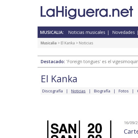
MUSICALIA:
Noticias musicales
Novedades
Musicalia
>
El Kanka
> Noticias
Destacado:
'Foreign tongues' es el vigesimoqui
El Kanka
Discografía
Noticias
Biografía
Fotos
16/09/
Cart