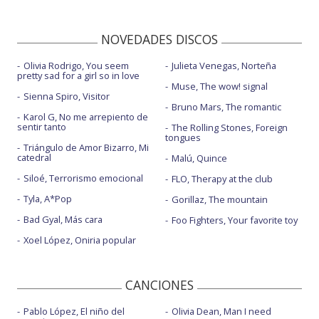
NOVEDADES DISCOS
Olivia Rodrigo, You seem
Julieta Venegas, Norteña
pretty sad for a girl so in love
Muse, The wow! signal
Sienna Spiro, Visitor
Bruno Mars, The romantic
Karol G, No me arrepiento de
sentir tanto
The Rolling Stones, Foreign
tongues
Triángulo de Amor Bizarro, Mi
catedral
Malú, Quince
Siloé, Terrorismo emocional
FLO, Therapy at the club
Tyla, A*Pop
Gorillaz, The mountain
Bad Gyal, Más cara
Foo Fighters, Your favorite toy
Xoel López, Oniria popular
CANCIONES
Pablo López, El niño del
Olivia Dean, Man I need