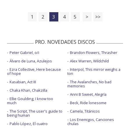
1
2
3
4
5
>
>>
PRO. NOVEDADES DISCOS
Peter Gabriel, o/i
Brandon Flowers, Thrasher
Álvaro de Luna, Azulejos
Alex Warren, Wildchild
Ezra Collective, Here because
Interpol, This mirror weighs a
of hope
ton
Kasabian, Act III
The Avalanches, No bad
memories
Chaka Khan, Chakzilla
Anni B Sweet, Alegría
Ellie Goulding, I know too
much
Beck, Ride lonesome
The Script, The user's guide to
Camela, Titánicos
being human
Los Enemigos, Canciones
Pablo López, El cuatro
chulas