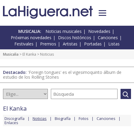
MUSICALIA:
Noticias musicales
Novedades
Próximas novedades
Discos históricos
Canciones
Festivales
Premios
Artistas
Portadas
Listas
Musicalia
>
El Kanka
> Noticias
Destacado:
'Foreign tongues' es el vigesimoquinto álbum de
estudio de los Rolling Stones
El Kanka
Discografía
Noticias
Biografía
Fotos
Canciones
Enlaces