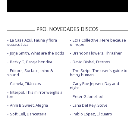
PRO. NOVEDADES DISCOS
La Casa Azul, Fauna y flora
Ezra Collective, Here because
subacuática
of hope
Jorja Smith, What are the odds
Brandon Flowers, Thrasher
Becky G, Baraja bendita
David Bisbal, Eternos
Editors, Surface, echo &
The Script, The user's guide to
sound
being human
Camela, Titánicos
Carly Rae Jepsen, Day and
night
Interpol, This mirror weighs a
ton
Peter Gabriel, o/i
Anni B Sweet, Alegría
Lana Del Rey, Stove
Soft Cell, Danceteria
Pablo López, El cuatro