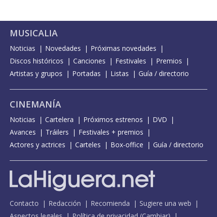
MUSICALIA
Noticias
Novedades
Próximas novedades
Discos históricos
Canciones
Festivales
Premios
Artistas y grupos
Portadas
Listas
Guía / directorio
CINEMANÍA
Noticias
Cartelera
Próximos estrenos
DVD
Avances
Tráilers
Festivales + premios
Actores y actrices
Carteles
Box-office
Guía / directorio
Contacto
Redacción
Recomienda
Sugiere una web
Aspectos legales
Política de privacidad
(
Cambiar
)