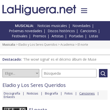
MUSICALIA:
Noticias musicales
Novedades
Próximas novedades
Discos históricos
Canciones
Festivales
Premios
Artistas
Portadas
Listas
Musicalia
>
Eladio y Los Seres Queridos
>
Academia
> El norte
Destacado:
'The wow! signal' es el décimo álbum de Muse
Eladio y Los Seres Queridos
Discografía
Noticias
Biografía
Fotos
Canciones
Enlaces
El norte