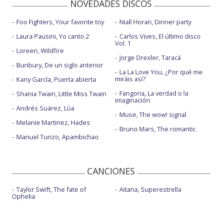
NOVEDADES DISCOS
Foo Fighters, Your favorite toy
Niall Horan, Dinner party
Laura Pausini, Yo canto 2
Carlos Vives, El último disco
Vol. 1
Loreen, Wildfire
Jorge Drexler, Taracá
Bunbury, De un siglo anterior
La La Love You, ¿Por qué me
miráis así?
Kany García, Puerta abierta
Fangoria, La verdad o la
Shania Twain, Little Miss Twain
imaginación
Andrés Suárez, Lúa
Muse, The wow! signal
Melanie Martinez, Hades
Bruno Mars, The romantic
Manuel Turizo, Apambichao
CANCIONES
Taylor Swift, The fate of
Aitana, Superestrella
Ophelia