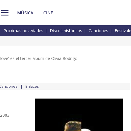
MÚSICA
CINE
Próximas novedades
Discos históricos
Canciones
Festival
 love' es el tercer álbum de Olivia Rodrigo
Canciones
Enlaces
 2003