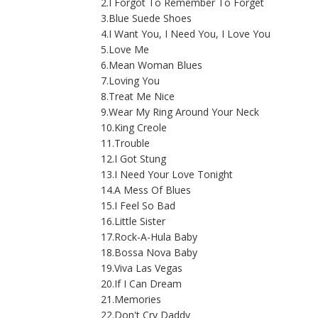
2.I Forgot To Remember To Forget
3.Blue Suede Shoes
4.I Want You, I Need You, I Love You
5.Love Me
6.Mean Woman Blues
7.Loving You
8.Treat Me Nice
9.Wear My Ring Around Your Neck
10.King Creole
11.Trouble
12.I Got Stung
13.I Need Your Love Tonight
14.A Mess Of Blues
15.I Feel So Bad
16.Little Sister
17.Rock-A-Hula Baby
18.Bossa Nova Baby
19.Viva Las Vegas
20.If I Can Dream
21.Memories
22.Don't Cry Daddy