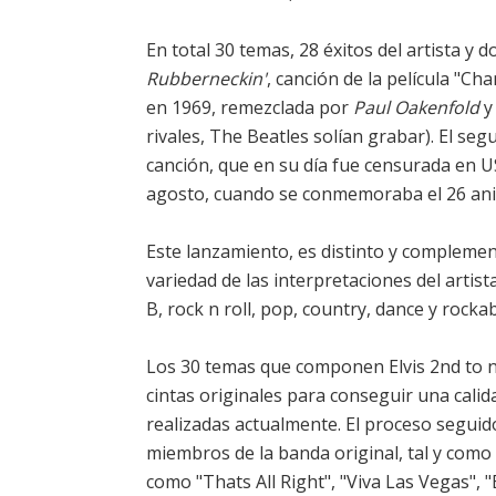
En total 30 temas, 28 éxitos del artista y 
Rubberneckin'
, canción de la película "C
en 1969, remezclada por
Paul Oakenfold
y
rivales, The Beatles solían grabar). El s
canción, que en su día fue censurada en US
agosto, cuando se conmemoraba el 26 ani
Este lanzamiento, es distinto y complement
variedad de las interpretaciones del artis
B, rock n roll, pop, country, dance y rockabi
Los 30 temas que componen Elvis 2nd to n
cintas originales para conseguir una calid
realizadas actualmente. El proceso seguido 
miembros de la banda original, tal y como s
como "Thats All Right", "Viva Las Vegas",