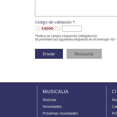
Código de validación *:
*Indica un campo requerido (obligatorio)
Se permiten las siguientes etiquetas en el mensaje <b> 
MUSICALIA
C
Noticias
Not
Novedades
Car
Próximas novedades
Pr