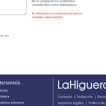
No se aceptarán los contenidos
considerados como publicitarios
Se eliminarán los comentarios que no
cumplan estas normas
<i> <u>
INEMANÍA
icias
telera
Contacto
Redacción
Reco
óximos estrenos
Aspectos legales
Política de