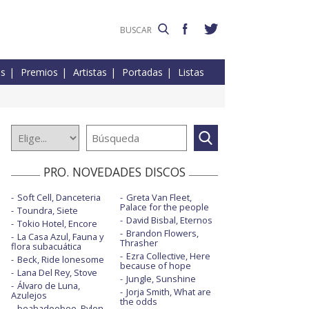
es
Premios
Artistas
Portadas
Listas
PRO. NOVEDADES DISCOS
Soft Cell, Danceteria
Greta Van Fleet,
Palace for the people
Toundra, Siete
David Bisbal, Eternos
Tokio Hotel, Encore
Brandon Flowers,
La Casa Azul, Fauna y
Thrasher
flora subacuática
Ezra Collective, Here
Beck, Ride lonesome
because of hope
Lana Del Rey, Stove
Jungle, Sunshine
Álvaro de Luna,
Jorja Smith, What are
Azulejos
the odds
beabadoobee, Pylon