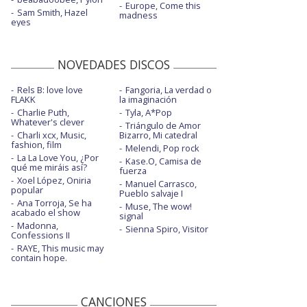
Europe, Come this
Sam Smith, Hazel
madness
eyes
NOVEDADES DISCOS
Rels B: love love
Fangoria, La verdad o
FLAKK
la imaginación
Charlie Puth,
Tyla, A*Pop
Whatever's clever
Triángulo de Amor
Charli xcx, Music,
Bizarro, Mi catedral
fashion, film
Melendi, Pop rock
La La Love You, ¿Por
Kase.O, Camisa de
qué me miráis así?
fuerza
Xoel López, Oniria
Manuel Carrasco,
popular
Pueblo salvaje I
Ana Torroja, Se ha
Muse, The wow!
acabado el show
signal
Madonna,
Sienna Spiro, Visitor
Confessions II
RAYE, This music may
contain hope.
CANCIONES