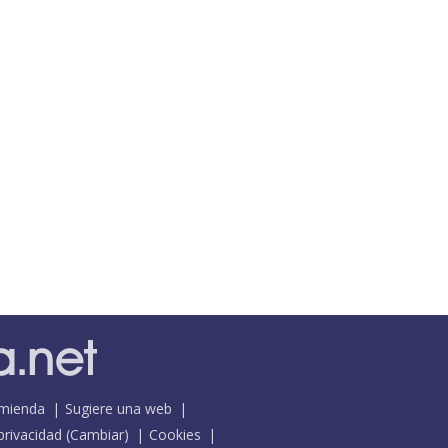
mienda
Sugiere una web
 privacidad
(
Cambiar
)
Cookies