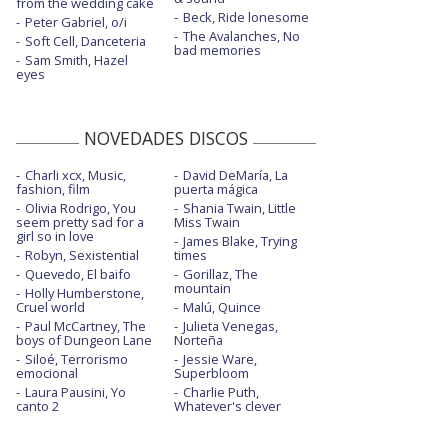
from the wedding cake
Beck, Ride lonesome
Peter Gabriel, o/i
The Avalanches, No
Soft Cell, Danceteria
bad memories
Sam Smith, Hazel
eyes
NOVEDADES DISCOS
Charli xcx, Music,
David DeMaría, La
fashion, film
puerta mágica
Olivia Rodrigo, You
Shania Twain, Little
seem pretty sad for a
Miss Twain
girl so in love
James Blake, Trying
Robyn, Sexistential
times
Quevedo, El baifo
Gorillaz, The
mountain
Holly Humberstone,
Cruel world
Malú, Quince
Paul McCartney, The
Julieta Venegas,
boys of Dungeon Lane
Norteña
Siloé, Terrorismo
Jessie Ware,
emocional
Superbloom
Laura Pausini, Yo
Charlie Puth,
canto 2
Whatever's clever