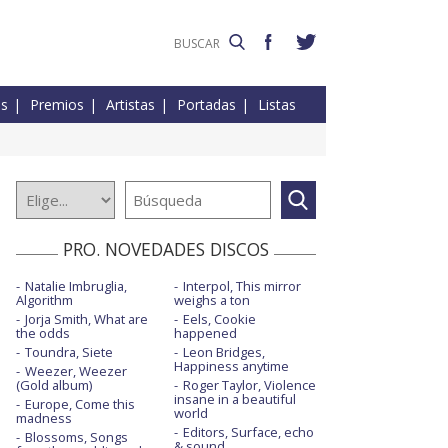
es
Premios
Artistas
Portadas
Listas
PRO. NOVEDADES DISCOS
Natalie Imbruglia,
Interpol, This mirror
Algorithm
weighs a ton
Jorja Smith, What are
Eels, Cookie
the odds
happened
Toundra, Siete
Leon Bridges,
Happiness anytime
Weezer, Weezer
(Gold album)
Roger Taylor, Violence
insane in a beautiful
Europe, Come this
world
madness
Editors, Surface, echo
Blossoms, Songs
& sound