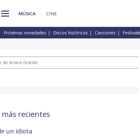
MÚSICA
CINE
Próximas novedades
Discos históricos
Canciones
Festival
io de Ariana Grande
s más recientes
de un idiota