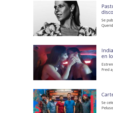
Past
disc
Se pub
Querid
Indi
en l
Estren
Fred a
Carte
Se cel
Peluso