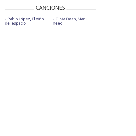
CANCIONES
Pablo López, El niño
Olivia Dean, Man I
del espacio
need