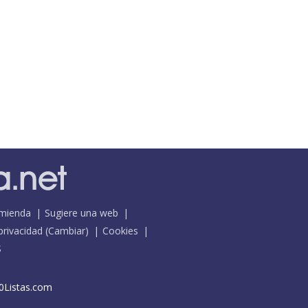
mienda
Sugiere una web
 privacidad
(
Cambiar
)
Cookies
S
0Listas.com