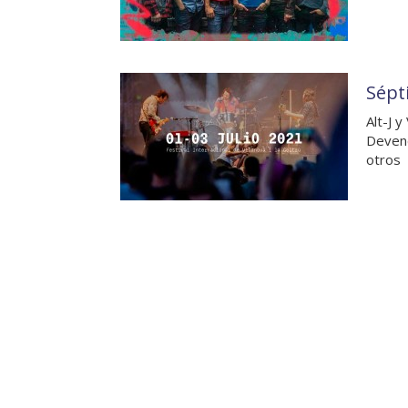
Sépti
Alt-J 
Devend
otros