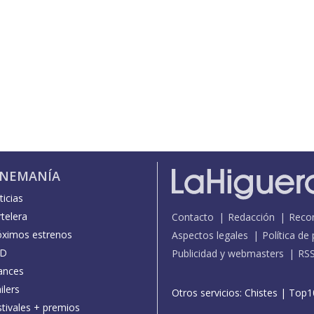
INEMANÍA
icias
telera
Contacto
Redacción
Reco
óximos estrenos
Aspectos legales
Política de
D
Publicidad y webmasters
RS
ances
ilers
Otros servicios:
Chistes
|
Top1
stivales + premios