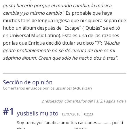
gusta hacerlo porque el mundo cambia, la música
cambia y yo mismo cambio"
. Es probable que haya
muchos fans de lengua inglesa que ni siquiera sepan que
hubo un álbum después de "Escape" ("Quizás" se editó
en Universal Music Latino). Esta es una de las razones
por las que Enrique decidió titular su disco "7":
"Mucha
gente probablemente no se dé cuenta de que es mi
séptimo álbum. Creen que sólo he hecho dos ó tres"
.
Sección de opinión
Comentarios enviados por los usuarios!
(
Actualizar
)
2 resultados. Comentarios del 1 al 2. Página 1 de 1
#1
yusbelis mulato
13/07/2010 | 02:23
Soy tu mayor fanatica amo tus canciones................ por ti
vivo........................................................ besos.....................................