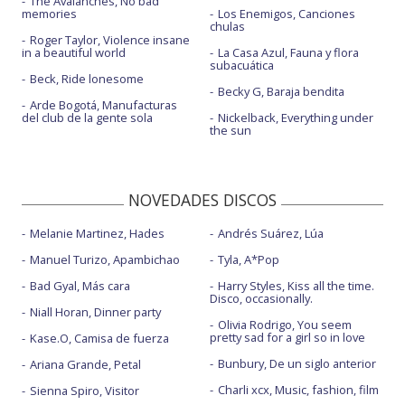
The Avalanches, No bad
memories
Los Enemigos, Canciones
chulas
Roger Taylor, Violence insane
in a beautiful world
La Casa Azul, Fauna y flora
subacuática
Beck, Ride lonesome
Becky G, Baraja bendita
Arde Bogotá, Manufacturas
del club de la gente sola
Nickelback, Everything under
the sun
NOVEDADES DISCOS
Melanie Martinez, Hades
Andrés Suárez, Lúa
Manuel Turizo, Apambichao
Tyla, A*Pop
Bad Gyal, Más cara
Harry Styles, Kiss all the time.
Disco, occasionally.
Niall Horan, Dinner party
Olivia Rodrigo, You seem
pretty sad for a girl so in love
Kase.O, Camisa de fuerza
Bunbury, De un siglo anterior
Ariana Grande, Petal
Charli xcx, Music, fashion, film
Sienna Spiro, Visitor