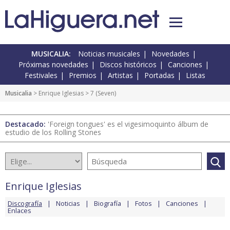
MUSICALIA:
Noticias musicales
Novedades
Próximas novedades
Discos históricos
Canciones
Festivales
Premios
Artistas
Portadas
Listas
Musicalia
>
Enrique Iglesias
> 7 (Seven)
Destacado:
'Foreign tongues' es el vigesimoquinto álbum de
estudio de los Rolling Stones
Enrique Iglesias
Discografía
Noticias
Biografía
Fotos
Canciones
Enlaces