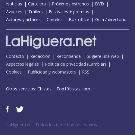
Noticias
Cartelera
Próximos estrenos
DVD
Avances
Tráilers
Festivales + premios
Actores y actrices
Carteles
Box-office
Guía / directorio
Contacto
Redacción
Recomienda
Sugiere una web
Aspectos legales
Política de privacidad
(
Cambiar
)
Cookies
Publicidad y webmasters
RSS
Otros servicios:
Chistes
|
Top10Listas.com
LaHiguera.net. Todos los derechos reservados