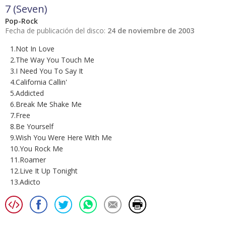
7 (Seven)
Pop-Rock
Fecha de publicación del disco:
24 de noviembre de 2003
1.Not In Love
2.The Way You Touch Me
3.I Need You To Say It
4.California Callin'
5.Addicted
6.Break Me Shake Me
7.Free
8.Be Yourself
9.Wish You Were Here With Me
10.You Rock Me
11.Roamer
12.Live It Up Tonight
13.Adicto