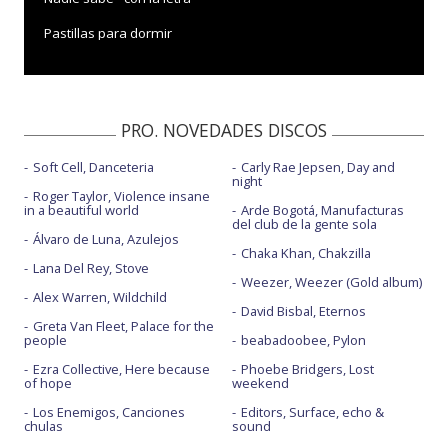
Pastillas para dormir
Pastillas para dormir - con la letra
Pastillas para dormir - en Abierto hasta las 2
PRO. NOVEDADES DISCOS
Pastillas para dormir - en El Hormiguero 3.0
Soft Cell, Danceteria
Carly Rae Jepsen, Day and
Se me olvida la vida - en Abierto hasta las 2
night
Roger Taylor, Violence insane
in a beautiful world
Arde Bogotá, Manufacturas
del club de la gente sola
Álvaro de Luna, Azulejos
Chaka Khan, Chakzilla
Lana Del Rey, Stove
Weezer, Weezer (Gold album)
Alex Warren, Wildchild
David Bisbal, Eternos
Greta Van Fleet, Palace for the
people
beabadoobee, Pylon
Ezra Collective, Here because
Phoebe Bridgers, Lost
of hope
weekend
Los Enemigos, Canciones
Editors, Surface, echo &
chulas
sound