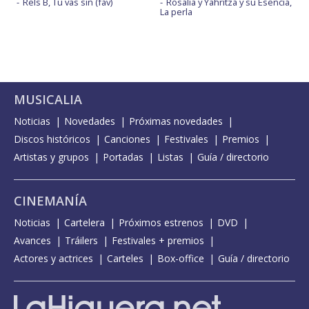
Rels B, Tu vas sin (fav)
Rosalía y Yahritza y su Esencia,
La perla
MUSICALIA
Noticias
Novedades
Próximas novedades
Discos históricos
Canciones
Festivales
Premios
Artistas y grupos
Portadas
Listas
Guía / directorio
CINEMANÍA
Noticias
Cartelera
Próximos estrenos
DVD
Avances
Tráilers
Festivales + premios
Actores y actrices
Carteles
Box-office
Guía / directorio