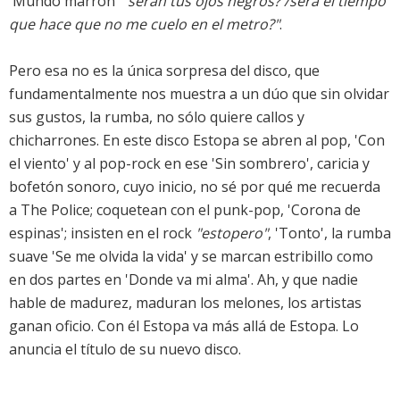
'Mundo marrón'
"serán tus ojos negros? /será el tiempo
que hace que no me cuelo en el metro?"
.
Pero esa no es la única sorpresa del disco, que
fundamentalmente nos muestra a un dúo que sin olvidar
sus gustos, la rumba, no sólo quiere callos y
chicharrones. En este disco Estopa se abren al pop, 'Con
el viento' y al pop-rock en ese 'Sin sombrero', caricia y
bofetón sonoro, cuyo inicio, no sé por qué me recuerda
a
The Police
; coquetean con el punk-pop, 'Corona de
espinas'; insisten en el rock
"estopero"
, 'Tonto', la rumba
suave 'Se me olvida la vida' y se marcan estribillo como
en dos partes en 'Donde va mi alma'. Ah, y que nadie
hable de madurez, maduran los melones, los artistas
ganan oficio. Con él Estopa va más allá de Estopa. Lo
anuncia el título de su nuevo disco.