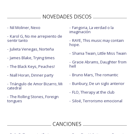
NOVEDADES DISCOS
Nil Moliner, Nexo
Fangoria, La verdad o la
imaginación
Karol G, No me arrepiento de
sentir tanto
RAYE, This music may contain
hope.
Julieta Venegas, Norteña
Shania Twain, Little Miss Twain
James Blake, Trying times
Gracie Abrams, Daughter from
hell
The Black Keys, Peaches!
Bruno Mars, The romantic
Niall Horan, Dinner party
Bunbury, De un siglo anterior
Triángulo de Amor Bizarro, Mi
catedral
FLO, Therapy at the club
The Rolling Stones, Foreign
tongues
Siloé, Terrorismo emocional
CANCIONES