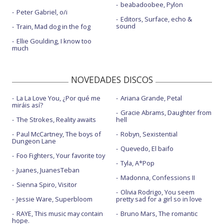
beabadoobee, Pylon
Peter Gabriel, o/i
Editors, Surface, echo &
sound
Train, Mad dog in the fog
Ellie Goulding, I know too
much
NOVEDADES DISCOS
La La Love You, ¿Por qué me
Ariana Grande, Petal
miráis así?
Gracie Abrams, Daughter from
The Strokes, Reality awaits
hell
Paul McCartney, The boys of
Robyn, Sexistential
Dungeon Lane
Quevedo, El baifo
Foo Fighters, Your favorite toy
Tyla, A*Pop
Juanes, JuanesTeban
Madonna, Confessions II
Sienna Spiro, Visitor
Olivia Rodrigo, You seem
Jessie Ware, Superbloom
pretty sad for a girl so in love
RAYE, This music may contain
Bruno Mars, The romantic
hope.