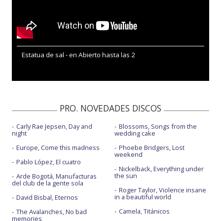
Estatua de sal - en Abierto hasta las 2
PRO. NOVEDADES DISCOS
Carly Rae Jepsen, Day and
Blossoms, Songs from the
night
wedding cake
Europe, Come this madness
Phoebe Bridgers, Lost
weekend
Pablo López, El cuatro
Nickelback, Everything under
the sun
Arde Bogotá, Manufacturas
del club de la gente sola
Roger Taylor, Violence insane
in a beautiful world
David Bisbal, Eternos
Camela, Titánicos
The Avalanches, No bad
memories