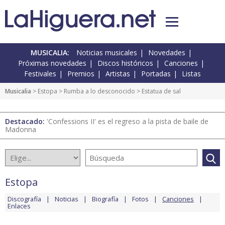
MUSICALIA:
Noticias musicales
Novedades
Próximas novedades
Discos históricos
Canciones
Festivales
Premios
Artistas
Portadas
Listas
Musicalia
>
Estopa
>
Rumba a lo desconocido
> Estatua de sal
Destacado:
'Confessions II' es el regreso a la pista de baile de
Madonna
Estopa
Discografía
Noticias
Biografía
Fotos
Canciones
Enlaces