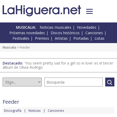
MUSICALIA:
Noticias musicales
Novedades
Próximas novedades
Discos históricos
Canciones
Festivales
Premios
Artistas
Portadas
Listas
Musicalia
> Feeder
Destacado:
'You seem pretty sad for a girl so in love' es el tercer
álbum de Olivia Rodrigo
Feeder
Discografía
Noticias
Canciones