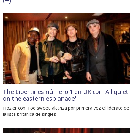
(
+
)
The Libertines número 1 en UK con 'All quiet
on the eastern esplanade'
Hozier con 'Too sweet' alcanza por primera vez el liderato de
la lista británica de singles