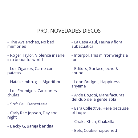
PRO. NOVEDADES DISCOS
The Avalanches, No bad
La Casa Azul, Fauna y flora
memories
subacuática
Roger Taylor, Violence insane
Interpol, This mirror weighs a
in a beautiful world
ton
Los Zigarros, Carne con
Editors, Surface, echo &
patatas
sound
Natalie Imbruglia, Algorithm
Leon Bridges, Happiness
anytime
Los Enemigos, Canciones
chulas
Arde Bogotá, Manufacturas
del club de la gente sola
Soft Cell, Danceteria
Ezra Collective, Here because
of hope
Carly Rae Jepsen, Day and
night
Chaka Khan, Chakzilla
Becky G, Baraja bendita
Eels, Cookie happened