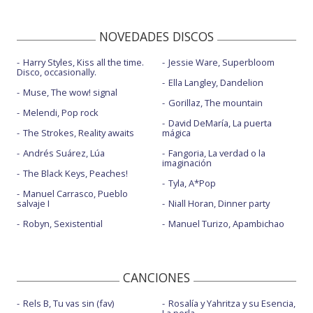
NOVEDADES DISCOS
Harry Styles, Kiss all the time.
Jessie Ware, Superbloom
Disco, occasionally.
Ella Langley, Dandelion
Muse, The wow! signal
Gorillaz, The mountain
Melendi, Pop rock
David DeMaría, La puerta
The Strokes, Reality awaits
mágica
Andrés Suárez, Lúa
Fangoria, La verdad o la
imaginación
The Black Keys, Peaches!
Tyla, A*Pop
Manuel Carrasco, Pueblo
salvaje I
Niall Horan, Dinner party
Robyn, Sexistential
Manuel Turizo, Apambichao
CANCIONES
Rels B, Tu vas sin (fav)
Rosalía y Yahritza y su Esencia,
La perla