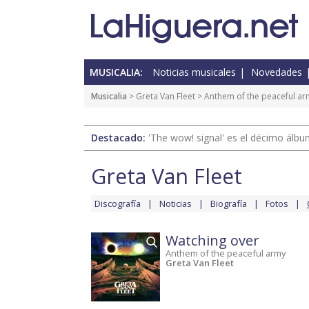
MUSICALIA:
Noticias musicales
Novedades
Musicalia
>
Greta Van Fleet
>
Anthem of the peaceful ar
Destacado:
'The wow! signal' es el décimo álb
Greta Van Fleet
Discografía
Noticias
Biografía
Fotos
Watching over
Anthem of the peaceful army
Greta Van Fleet