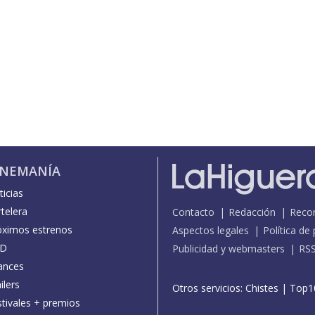
INEMANÍA
icias
telera
Contacto
Redacción
Reco
óximos estrenos
Aspectos legales
Política de
D
Publicidad y webmasters
RS
ances
ilers
Otros servicios:
Chistes
|
Top1
stivales + premios