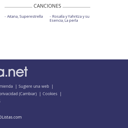
CANCIONES
Aitana, Superestrella
Rosalía y Yahritza y su
Esencia, La perla
mienda
Sugiere una web
 privacidad
(
Cambiar
)
Cookies
S
0Listas.com