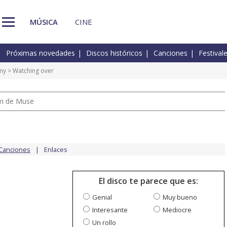
MÚSICA
CINE
Próximas novedades
Discos históricos
Canciones
Festival
my
> Watching over
um de Muse
Canciones
Enlaces
El disco te parece que es:
Genial
Muy bueno
Interesante
Mediocre
Un rollo