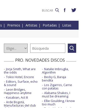
es
Premios
Artistas
Portadas
Listas
PRO. NOVEDADES DISCOS
Jorja Smith, What are
Natalie Imbruglia,
the odds
Algorithm
Tokio Hotel, Encore
Becky G, Baraja
bendita
Editors, Surface, echo
& sound
Los Zigarros, Carne
con patatas
Leon Bridges,
Happiness anytime
Alabama Shakes, I
must be dreaming
Kasabian, Act III
Ellie Goulding, I know
Arde Bogotá,
too much
Manufacturas del club