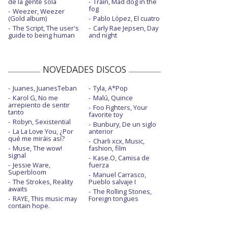
de la gente sola
Train, Mad dog in the
fog
Weezer, Weezer
(Gold album)
Pablo López, El cuatro
The Script, The user's
Carly Rae Jepsen, Day
guide to being human
and night
NOVEDADES DISCOS
Juanes, JuanesTeban
Tyla, A*Pop
Karol G, No me
Malú, Quince
arrepiento de sentir
Foo Fighters, Your
tanto
favorite toy
Robyn, Sexistential
Bunbury, De un siglo
La La Love You, ¿Por
anterior
qué me miráis así?
Charli xcx, Music,
Muse, The wow!
fashion, film
signal
Kase.O, Camisa de
Jessie Ware,
fuerza
Superbloom
Manuel Carrasco,
The Strokes, Reality
Pueblo salvaje I
awaits
The Rolling Stones,
RAYE, This music may
Foreign tongues
contain hope.