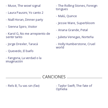
Muse, The wow! signal
The Rolling Stones, Foreign
tongues
Laura Pausini, Yo canto 2
Malú, Quince
Niall Horan, Dinner party
Jessie Ware, Superbloom
Sienna Spiro, Visitor
Ariana Grande, Petal
Karol G, No me arrepiento de
sentir tanto
Julieta Venegas, Norteña
Jorge Drexler, Taracá
Holly Humberstone, Cruel
world
Quevedo, El baifo
Fangoria, La verdad o la
imaginación
CANCIONES
Rels B, Tu vas sin (fav)
Taylor Swift, The fate of
Ophelia