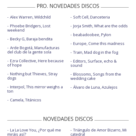
PRO. NOVEDADES DISCOS
Alex Warren, Wildchild
Soft Cell, Danceteria
Phoebe Bridgers, Lost
Jorja Smith, What are the odds
weekend
beabadoobee, Pylon
Becky G, Baraja bendita
Europe, Come this madness
Arde Bogotá, Manufacturas
del club de la gente sola
Train, Mad dog in the fog
Ezra Collective, Here because
Editors, Surface, echo &
of hope
sound
Nothing but Thieves, Stray
Blossoms, Songs from the
dogs
wedding cake
Interpol, This mirror weighs a
Álvaro de Luna, Azulejos
ton
Camela, Titánicos
NOVEDADES DISCOS
La La Love You, ¿Por qué me
Triángulo de Amor Bizarro, Mi
miráis así?
catedral