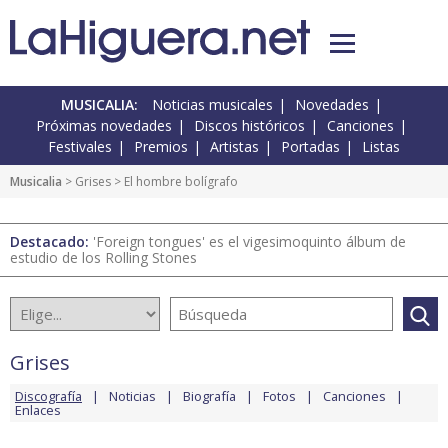
MUSICALIA:
Noticias musicales
Novedades
Próximas novedades
Discos históricos
Canciones
Festivales
Premios
Artistas
Portadas
Listas
Musicalia
>
Grises
> El hombre bolígrafo
Destacado:
'Foreign tongues' es el vigesimoquinto álbum de
estudio de los Rolling Stones
Grises
Discografía
Noticias
Biografía
Fotos
Canciones
Enlaces