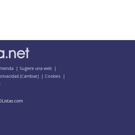
mienda
Sugiere una web
 privacidad
(
Cambiar
)
Cookies
S
0Listas.com