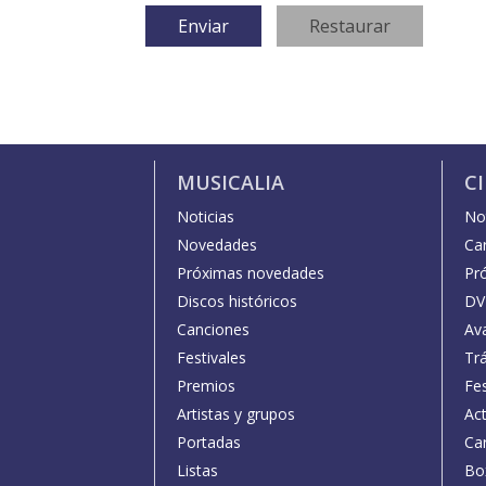
MUSICALIA
C
Noticias
Not
Novedades
Car
Próximas novedades
Pr
Discos históricos
DV
Canciones
Av
Festivales
Trá
Premios
Fe
Artistas y grupos
Act
Portadas
Car
Listas
Bo