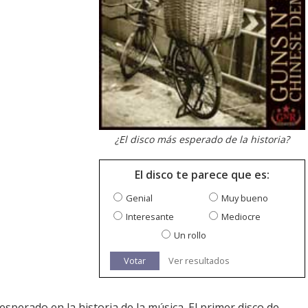
¿El disco más esperado de la historia?
El disco te parece que es:
Genial
Muy bueno
Interesante
Mediocre
Un rollo
Votar
Ver resultados
esperado en la historia de la música. El primer disco de