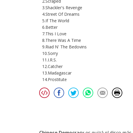
2.Scraped
3.Shackler's Revenge
4.Street Of Dreams
5.If The World
6.Better
7.This I Love
8.There Was A Time
9.Riad N' The Bedovins
10.Sorry
11.I.R.S.
12.Catcher
13.Madagascar
14.Prostitute
Chinese Democracy
es quizá el disco más 