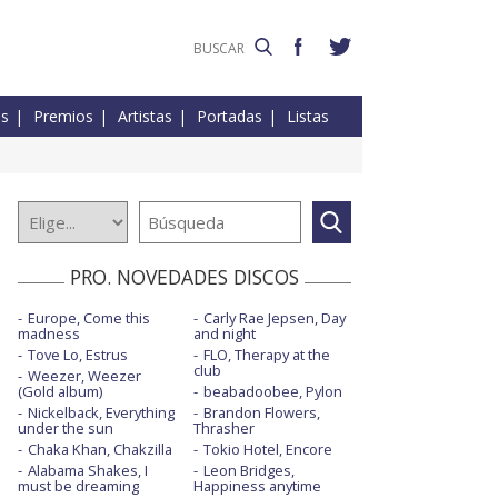
es
Premios
Artistas
Portadas
Listas
PRO. NOVEDADES DISCOS
Europe, Come this
Carly Rae Jepsen, Day
madness
and night
Tove Lo, Estrus
FLO, Therapy at the
club
Weezer, Weezer
(Gold album)
beabadoobee, Pylon
Nickelback, Everything
Brandon Flowers,
under the sun
Thrasher
Chaka Khan, Chakzilla
Tokio Hotel, Encore
Alabama Shakes, I
Leon Bridges,
must be dreaming
Happiness anytime