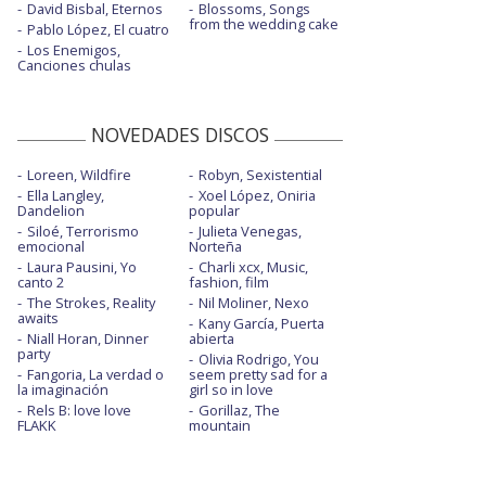
David Bisbal, Eternos
Blossoms, Songs
from the wedding cake
Pablo López, El cuatro
Los Enemigos,
Canciones chulas
NOVEDADES DISCOS
Loreen, Wildfire
Robyn, Sexistential
Ella Langley,
Xoel López, Oniria
Dandelion
popular
Siloé, Terrorismo
Julieta Venegas,
emocional
Norteña
Laura Pausini, Yo
Charli xcx, Music,
canto 2
fashion, film
The Strokes, Reality
Nil Moliner, Nexo
awaits
Kany García, Puerta
Niall Horan, Dinner
abierta
party
Olivia Rodrigo, You
Fangoria, La verdad o
seem pretty sad for a
la imaginación
girl so in love
Rels B: love love
Gorillaz, The
FLAKK
mountain