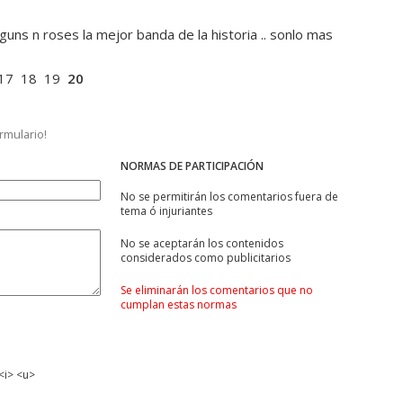
, guns n roses la mejor banda de la historia .. sonlo mas
17
18
19
20
ormulario!
NORMAS DE PARTICIPACIÓN
No se permitirán los comentarios fuera de
tema ó injuriantes
No se aceptarán los contenidos
considerados como publicitarios
Se eliminarán los comentarios que no
cumplan estas normas
<i> <u>