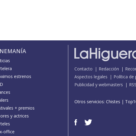
INEMANÍA
icias
telera
Contacto
Redacción
Reco
óximos estrenos
Aspectos legales
Política de
D
Publicidad y webmasters
RS
ances
ilers
Otros servicios:
Chistes
|
Top1
stivales + premios
ores y actrices
teles
x-office