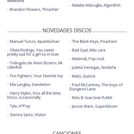
weekend
Natalie Imbruglia, Algorithm
Brandon Flowers, Thrasher
NOVEDADES DISCOS
Manuel Turizo, Apambichao
The Black Keys, Peaches!
Olivia Rodrigo, You seem
Bad Gyal, Más cara
pretty sad for a girl so in love
Melendi, Pop rock
Triángulo de Amor Bizarro, Mi
catedral
Julieta Venegas, Norteña
Foo Fighters, Your favorite toy
Malú, Quince
Ella Langley, Dandelion
Paul McCartney, The boys of
Dungeon Lane
Harry Styles, Kiss all the time.
Disco, occasionally.
Rels B: love love FLAKK
Tyla, A*Pop
Jessie Ware, Superbloom
Sienna Spiro, Visitor
CANCIONES