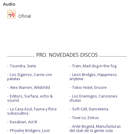
Audio
Oficial
PRO. NOVEDADES DISCOS
Toundra, Siete
Train, Mad dog in the fog
Los Zigarros, Carne con
Leon Bridges, Happiness
patatas
anytime
Alex Warren, Wildchild
Tokio Hotel, Encore
Editors, Surface, echo &
Los Enemigos, Canciones
sound
chulas
La Casa Azul, Fauna y flora
Soft Cell, Danceteria
subacuática
Tove Lo, Estrus
Kasabian, Act III
Arde Bogotá, Manufacturas
Phoebe Bridgers, Lost
del club de la gente sola