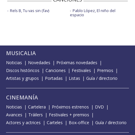
Rels B, Tu vas sin (fav)
Pablo López, El niño del
espacio
MUSICALIA
Noticias
Novedades
Próximas novedades
Discos históricos
Canciones
Festivales
Premios
Artistas y grupos
Portadas
Listas
Guía / directorio
CINEMANÍA
Noticias
Cartelera
Próximos estrenos
DVD
Avances
Tráilers
Festivales + premios
Actores y actrices
Carteles
Box-office
Guía / directorio