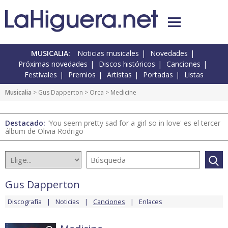
MUSICALIA:
Noticias musicales
Novedades
Próximas novedades
Discos históricos
Canciones
Festivales
Premios
Artistas
Portadas
Listas
Musicalia
>
Gus Dapperton
>
Orca
> Medicine
Destacado:
'You seem pretty sad for a girl so in love' es el tercer
álbum de Olivia Rodrigo
Gus Dapperton
Discografía
Noticias
Canciones
Enlaces