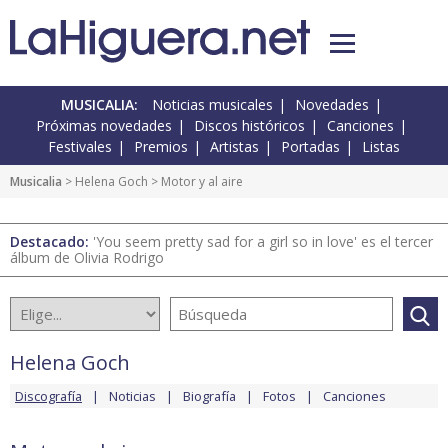
MUSICALIA:
Noticias musicales
Novedades
Próximas novedades
Discos históricos
Canciones
Festivales
Premios
Artistas
Portadas
Listas
Musicalia
>
Helena Goch
> Motor y al aire
Destacado:
'You seem pretty sad for a girl so in love' es el tercer
álbum de Olivia Rodrigo
Helena Goch
Discografía
Noticias
Biografía
Fotos
Canciones