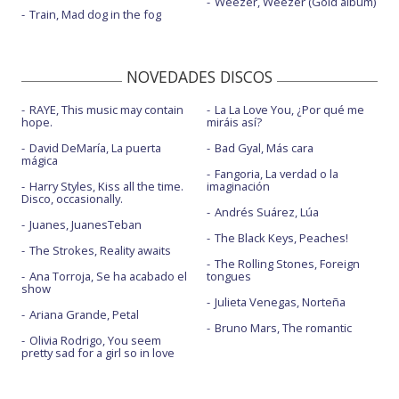
Weezer, Weezer (Gold album)
Train, Mad dog in the fog
NOVEDADES DISCOS
RAYE, This music may contain
La La Love You, ¿Por qué me
hope.
miráis así?
David DeMaría, La puerta
Bad Gyal, Más cara
mágica
Fangoria, La verdad o la
Harry Styles, Kiss all the time.
imaginación
Disco, occasionally.
Andrés Suárez, Lúa
Juanes, JuanesTeban
The Black Keys, Peaches!
The Strokes, Reality awaits
The Rolling Stones, Foreign
Ana Torroja, Se ha acabado el
tongues
show
Julieta Venegas, Norteña
Ariana Grande, Petal
Bruno Mars, The romantic
Olivia Rodrigo, You seem
pretty sad for a girl so in love