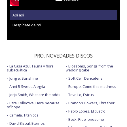
Así así
Despídete de mí
PRO. NOVEDADES DISCOS
La Casa Azul, Fauna y flora
Blossoms, Songs from the
subacuática
wedding cake
Jungle, Sunshine
Soft Cell, Danceteria
Anni B Sweet, Alegría
Europe, Come this madness
Jorja Smith, What are the odds
Tove Lo, Estrus
Ezra Collective, Here because
Brandon Flowers, Thrasher
of hope
Pablo López, El cuatro
Camela, Titánicos
Beck, Ride lonesome
David Bisbal, Eternos