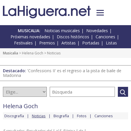
MUSICALIA:
Noticias musicales
Novedades
Próximas novedades
Discos históricos
Canciones
Festivales
Premios
Artistas
Portadas
Listas
Musicalia
>
Helena Goch
> Noticias
Destacado:
'Confessions II' es el regreso a la pista de baile de
Madonna
Helena Goch
Discografía
Noticias
Biografía
Fotos
Canciones
5 resultados. Resultados del 1 al 5. Página 1 de 1