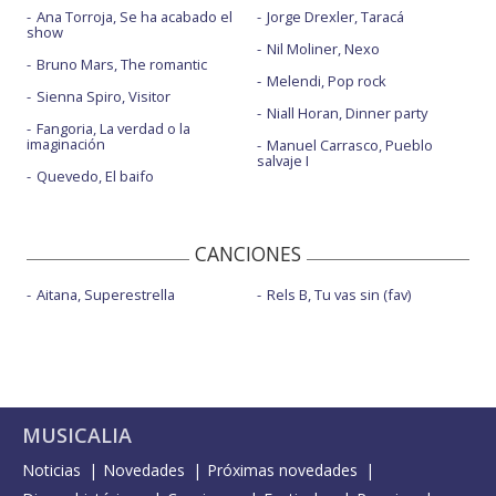
Ana Torroja, Se ha acabado el
Jorge Drexler, Taracá
show
Nil Moliner, Nexo
Bruno Mars, The romantic
Melendi, Pop rock
Sienna Spiro, Visitor
Niall Horan, Dinner party
Fangoria, La verdad o la
imaginación
Manuel Carrasco, Pueblo
salvaje I
Quevedo, El baifo
CANCIONES
Aitana, Superestrella
Rels B, Tu vas sin (fav)
MUSICALIA
Noticias
Novedades
Próximas novedades