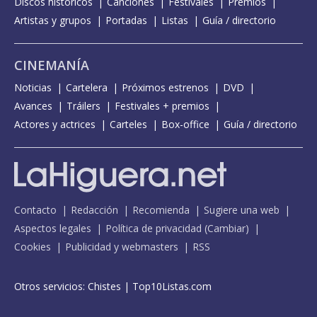
Discos históricos
Canciones
Festivales
Premios
Artistas y grupos
Portadas
Listas
Guía / directorio
CINEMANÍA
Noticias
Cartelera
Próximos estrenos
DVD
Avances
Tráilers
Festivales + premios
Actores y actrices
Carteles
Box-office
Guía / directorio
Contacto
Redacción
Recomienda
Sugiere una web
Aspectos legales
Política de privacidad
(
Cambiar
)
Cookies
Publicidad y webmasters
RSS
Otros servicios:
Chistes
|
Top10Listas.com