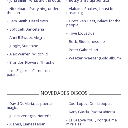
Jorja Smith, What are the odds
Becky G, Baraja bendita
Nickelback, Everything under
Alabama Shakes, I must be
the sun
dreaming
Sam Smith, Hazel eyes
Greta Van Fleet, Palace for the
people
Soft Cell, Danceteria
Tove Lo, Estrus
Anni B Sweet, Alegría
Beck, Ride lonesome
Jungle, Sunshine
Peter Gabriel, o/i
Alex Warren, Wildchild
Weezer, Weezer (Gold album)
Brandon Flowers, Thrasher
Los Zigarros, Carne con
patatas
NOVEDADES DISCOS
David DeMaría, La puerta
Xoel López, Oniria popular
mágica
Kany García, Puerta abierta
Julieta Venegas, Norteña
La La Love You, ¿Por qué me
Juanes, JuanesTeban
miráis así?