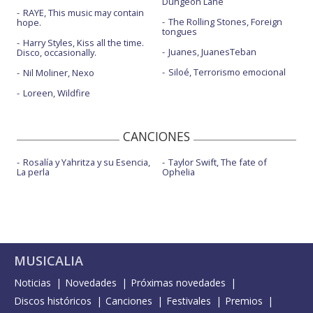
Dungeon Lane
RAYE, This music may contain
The Rolling Stones, Foreign
hope.
tongues
Harry Styles, Kiss all the time.
Juanes, JuanesTeban
Disco, occasionally.
Siloé, Terrorismo emocional
Nil Moliner, Nexo
Loreen, Wildfire
CANCIONES
Rosalía y Yahritza y su Esencia,
Taylor Swift, The fate of
La perla
Ophelia
MUSICALIA
Noticias
Novedades
Próximas novedades
Discos históricos
Canciones
Festivales
Premios