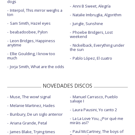
dogs
Anni B Sweet, Alegría
Interpol, This mirror weighs a
ton
Natalie Imbruglia, Algorithm
Sam Smith, Hazel eyes
Jungle, Sunshine
beabadoobee, Pylon
Phoebe Bridgers, Lost
weekend
Leon Bridges, Happiness
anytime
Nickelback, Everything under
the sun
Ellie Goulding, I know too
much
Pablo López, El cuatro
Jorja Smith, What are the odds
NOVEDADES DISCOS
Muse, The wow! signal
Manuel Carrasco, Pueblo
salvaje I
Melanie Martinez, Hades
Laura Pausini, Yo canto 2
Bunbury, De un siglo anterior
La La Love You, ¿Por qué me
miráis así?
Ariana Grande, Petal
Paul McCartney, The boys of
James Blake, Trying times