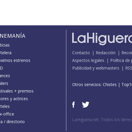
INEMANÍA
icias
telera
Contacto
Redacción
Reco
óximos estrenos
Aspectos legales
Política de
D
Publicidad y webmasters
RS
ances
ilers
Otros servicios:
Chistes
|
Top1
stivales + premios
ores y actrices
teles
x-office
LaHiguera.net. Todos los dere
a / directorio