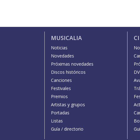
MUSICALIA
C
Noticias
Not
Novedades
Car
Próximas novedades
Pr
Discos históricos
DV
Canciones
Av
Festivales
Trá
Premios
Fe
Artistas y grupos
Act
Portadas
Car
Listas
Bo
Guía / directorio
Guí