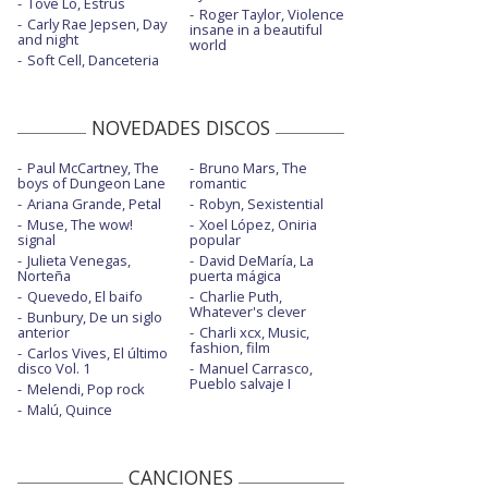
Tove Lo, Estrus
Roger Taylor, Violence
Carly Rae Jepsen, Day
insane in a beautiful
and night
world
Soft Cell, Danceteria
NOVEDADES DISCOS
Paul McCartney, The
Bruno Mars, The
boys of Dungeon Lane
romantic
Ariana Grande, Petal
Robyn, Sexistential
Muse, The wow!
Xoel López, Oniria
signal
popular
Julieta Venegas,
David DeMaría, La
Norteña
puerta mágica
Quevedo, El baifo
Charlie Puth,
Whatever's clever
Bunbury, De un siglo
anterior
Charli xcx, Music,
fashion, film
Carlos Vives, El último
disco Vol. 1
Manuel Carrasco,
Pueblo salvaje I
Melendi, Pop rock
Malú, Quince
CANCIONES