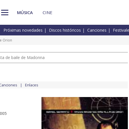
MÚSICA
CINE
Próximas novedades
Discos históricos
Canciones
Festival
e Orion
pista de baile de Madonna
Canciones
Enlaces
2005