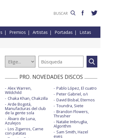
es
Premios
Artistas
Portadas
Listas
PRO. NOVEDADES DISCOS
Alex Warren,
Pablo López, El cuatro
Wildchild
Peter Gabriel, o/i
Chaka Khan, Chakzilla
David Bisbal, Eternos
Arde Bogotá,
Toundra, Siete
Manufacturas del club
Brandon Flowers,
de la gente sola
Thrasher
Álvaro de Luna,
Natalie Imbruglia,
Azulejos
Algorithm
Los Zigarros, Carne
Sam Smith, Hazel
con patatas
eyes