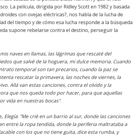
sco. La película, dirigida por Ridley Scott en 1982 y basada
ndroides con ovejas eléctricas?, nos habla de la lucha de
dad del tiempo y de cómo esa lucha responde a la búsqueda
eda supone rebelarse contra el destino, perseguir la
mis naves en llamas, las lágrimas que rescaté del
miedos que salvé de la hoguera, mi dulce memoria. Cuando
ontrato temporal son tan precarios, cuando la paz se
tenta rescatar la primavera, las noches de viernes, la
vo. Allá van estas canciones, contra el olvido y la
ora que nos queda todo por hacer, para que aquellas
or vida en nuestras bocas"
.
e,
Elegía
:
"Me crié en un barrio al sur, donde las canciones
n entre la ropa tendida, donde la periferia maltrataba a
acable con los que no tiene guita, dice esta rumba, y