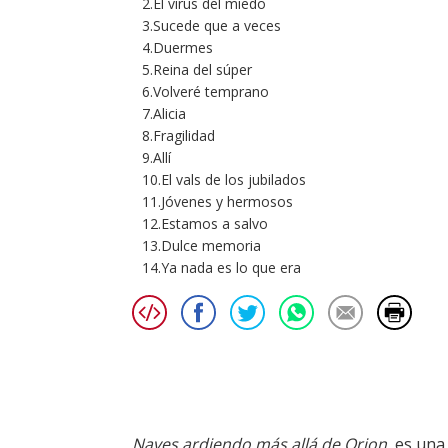
2.El virus del miedo
3.Sucede que a veces
4.Duermes
5.Reina del súper
6.Volveré temprano
7.Alicia
8.Fragilidad
9.Allí
10.El vals de los jubilados
11.Jóvenes y hermosos
12.Estamos a salvo
13.Dulce memoria
14.Ya nada es lo que era
Naves ardiendo más allá de Orion
, es una