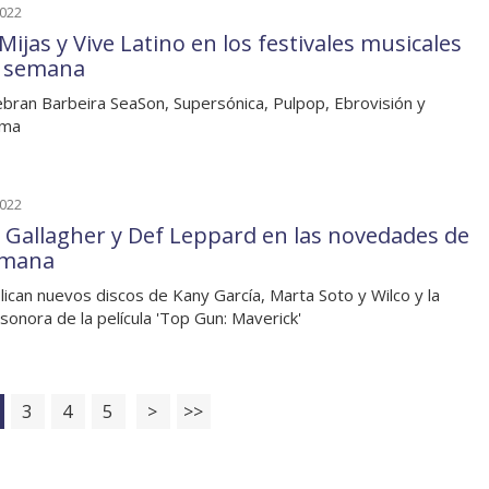
2022
Mijas y Vive Latino en los festivales musicales
a semana
ebran Barbeira SeaSon, Supersónica, Pulpop, Ebrovisión y
ama
2022
 Gallagher y Def Leppard en las novedades de
emana
lican nuevos discos de Kany García, Marta Soto y Wilco y la
sonora de la película 'Top Gun: Maverick'
3
4
5
>
>>