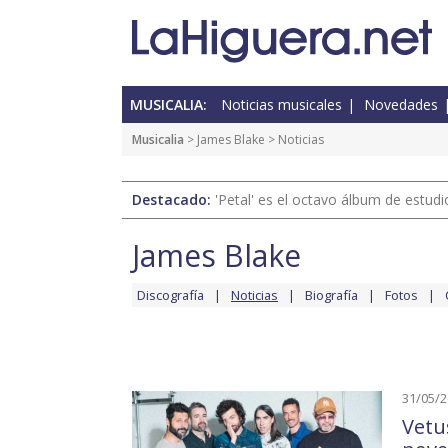
MUSICALIA:
Noticias musicales
Novedades
Musicalia
>
James Blake
> Noticias
Destacado:
'Petal' es el octavo álbum de estud
James Blake
Discografía
Noticias
Biografía
Fotos
31/05/
Vetu