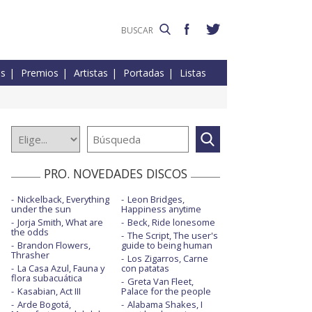
es
Premios
Artistas
Portadas
Listas
PRO. NOVEDADES DISCOS
Nickelback, Everything
Leon Bridges,
under the sun
Happiness anytime
Jorja Smith, What are
Beck, Ride lonesome
the odds
The Script, The user's
Brandon Flowers,
guide to being human
Thrasher
Los Zigarros, Carne
La Casa Azul, Fauna y
con patatas
flora subacuática
Greta Van Fleet,
Kasabian, Act III
Palace for the people
Arde Bogotá,
Alabama Shakes, I