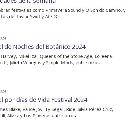
dades de la semana
ebran festivales como Primavera Sound y O Son do Camiño, y
rtos de Taylor Swift y AC/DC
2024
el de Noches del Botánico 2024
 Harvey, Mikel Izal, Queens of the Stone Age, Loreena
itt, Julieta Venegas y Simple Minds, entre otros
2024
l por días de Vida Festival 2024
mes Blake, Vance Joy, Ty Segall, Ride, Sílvia Pérez Cruz,
till, Alizzz y Los Planetas entre otros