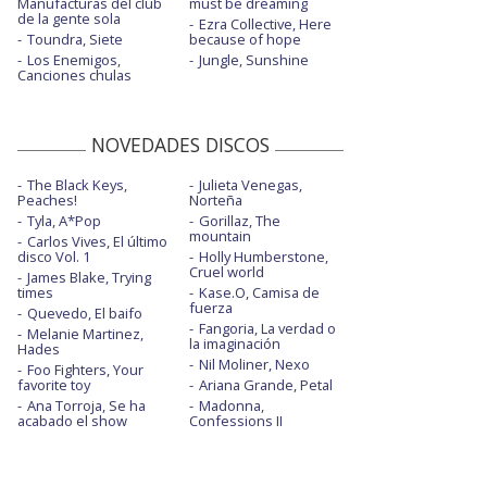
Manufacturas del club
must be dreaming
de la gente sola
Ezra Collective, Here
Toundra, Siete
because of hope
Los Enemigos,
Jungle, Sunshine
Canciones chulas
NOVEDADES DISCOS
The Black Keys,
Julieta Venegas,
Peaches!
Norteña
Tyla, A*Pop
Gorillaz, The
mountain
Carlos Vives, El último
disco Vol. 1
Holly Humberstone,
Cruel world
James Blake, Trying
times
Kase.O, Camisa de
fuerza
Quevedo, El baifo
Fangoria, La verdad o
Melanie Martinez,
la imaginación
Hades
Nil Moliner, Nexo
Foo Fighters, Your
favorite toy
Ariana Grande, Petal
Ana Torroja, Se ha
Madonna,
acabado el show
Confessions II