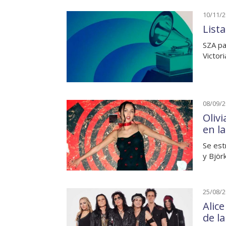
10/11/
List
SZA pa
Victor
08/09/
Oliv
en l
Se est
y Björ
25/08/
Alic
de l