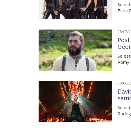
Se est
Black 
28/07/
Post
Geor
Se est
Romy 
30/06/
Davi
sem
Se est
Rodrig