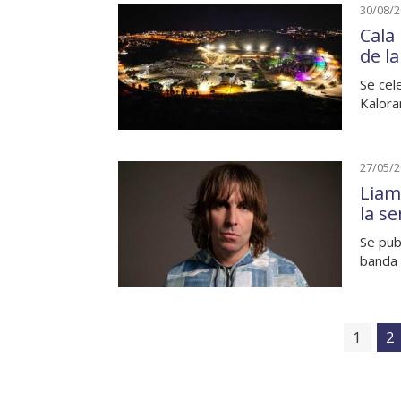
30/08/
Cala 
de l
Se cel
Kalor
27/05/
Liam
la s
Se pub
banda 
1
2