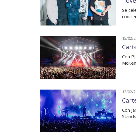
nove
Se cel
concie
15/02/
Cart
Con PJ
McKenn
12/02/
Carte
Con Ja
Stands