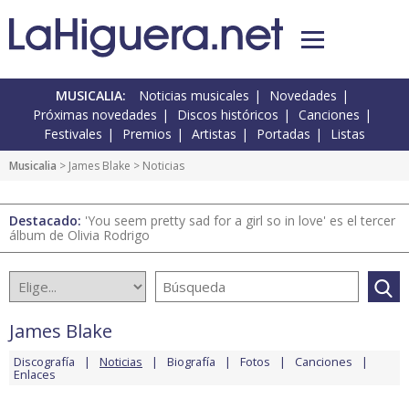
MUSICALIA:
Noticias musicales
Novedades
Próximas novedades
Discos históricos
Canciones
Festivales
Premios
Artistas
Portadas
Listas
Musicalia
>
James Blake
> Noticias
Destacado:
'You seem pretty sad for a girl so in love' es el tercer
álbum de Olivia Rodrigo
James Blake
Discografía
Noticias
Biografía
Fotos
Canciones
Enlaces