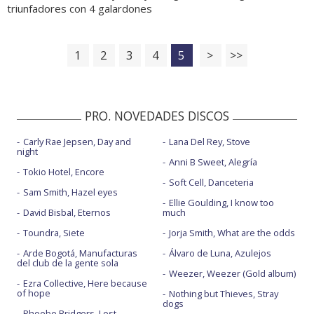
triunfadores con 4 galardones
1
2
3
4
5
>
>>
PRO. NOVEDADES DISCOS
Carly Rae Jepsen, Day and
Lana Del Rey, Stove
night
Anni B Sweet, Alegría
Tokio Hotel, Encore
Soft Cell, Danceteria
Sam Smith, Hazel eyes
Ellie Goulding, I know too
David Bisbal, Eternos
much
Toundra, Siete
Jorja Smith, What are the odds
Arde Bogotá, Manufacturas
Álvaro de Luna, Azulejos
del club de la gente sola
Weezer, Weezer (Gold album)
Ezra Collective, Here because
of hope
Nothing but Thieves, Stray
dogs
Phoebe Bridgers, Lost