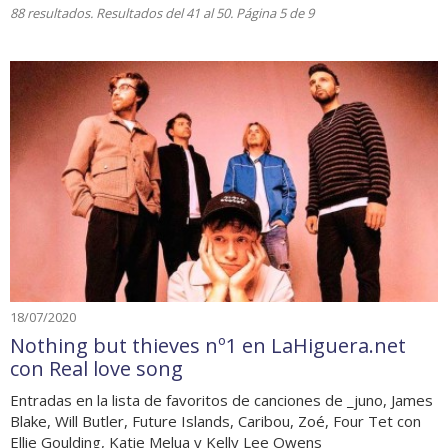
88 resultados. Resultados del 41 al 50. Página 5 de 9
18/07/2020
Nothing but thieves nº1 en LaHiguera.net
con Real love song
Entradas en la lista de favoritos de canciones de _juno, James
Blake, Will Butler, Future Islands, Caribou, Zoé, Four Tet con
Ellie Goulding, Katie Melua y Kelly Lee Owens