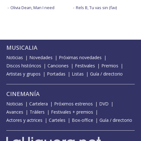
Olivia Dean, Man I need
Rels B, Tu vas sin (fav)
MUSICALIA
Noticias
Novedades
Próximas novedades
Discos históricos
Canciones
Festivales
Premios
Artistas y grupos
Portadas
Listas
Guía / directorio
CINEMANÍA
Noticias
Cartelera
Próximos estrenos
DVD
Avances
Tráilers
Festivales + premios
Actores y actrices
Carteles
Box-office
Guía / directorio