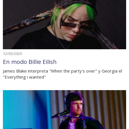
12/03/2020
En modo Billie Eilish
James Blake interpreta "When the party's over" y Georgia el
"Everything i wanted"