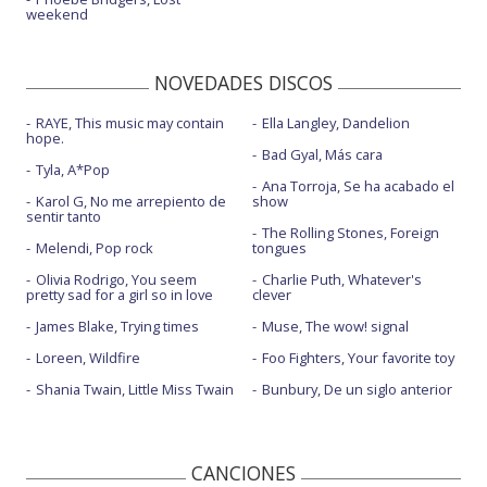
weekend
NOVEDADES DISCOS
RAYE, This music may contain
Ella Langley, Dandelion
hope.
Bad Gyal, Más cara
Tyla, A*Pop
Ana Torroja, Se ha acabado el
Karol G, No me arrepiento de
show
sentir tanto
The Rolling Stones, Foreign
Melendi, Pop rock
tongues
Olivia Rodrigo, You seem
Charlie Puth, Whatever's
pretty sad for a girl so in love
clever
James Blake, Trying times
Muse, The wow! signal
Loreen, Wildfire
Foo Fighters, Your favorite toy
Shania Twain, Little Miss Twain
Bunbury, De un siglo anterior
CANCIONES