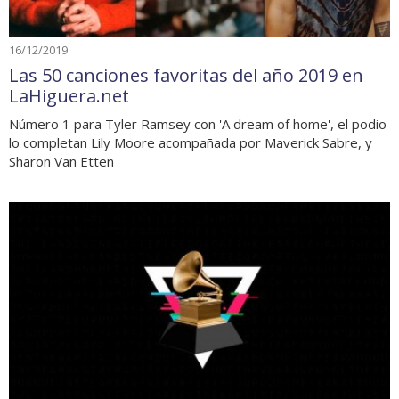
16/12/2019
Las 50 canciones favoritas del año 2019 en
LaHiguera.net
Número 1 para Tyler Ramsey con 'A dream of home', el podio
lo completan Lily Moore acompañada por Maverick Sabre, y
Sharon Van Etten