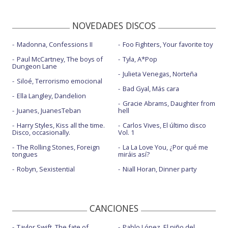
NOVEDADES DISCOS
Madonna, Confessions II
Foo Fighters, Your favorite toy
Paul McCartney, The boys of
Tyla, A*Pop
Dungeon Lane
Julieta Venegas, Norteña
Siloé, Terrorismo emocional
Bad Gyal, Más cara
Ella Langley, Dandelion
Gracie Abrams, Daughter from
Juanes, JuanesTeban
hell
Harry Styles, Kiss all the time.
Carlos Vives, El último disco
Disco, occasionally.
Vol. 1
The Rolling Stones, Foreign
La La Love You, ¿Por qué me
tongues
miráis así?
Robyn, Sexistential
Niall Horan, Dinner party
CANCIONES
Taylor Swift, The fate of
Pablo López, El niño del