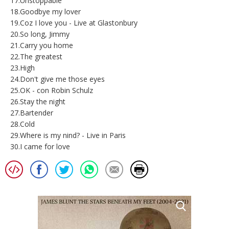
17.Unstoppable
18.Goodbye my lover
19.Coz I love you - Live at Glastonbury
20.So long, Jimmy
21.Carry you home
22.The greatest
23.High
24.Don't give me those eyes
25.OK - con Robin Schulz
26.Stay the night
27.Bartender
28.Cold
29.Where is my nind? - Live in Paris
30.I came for love