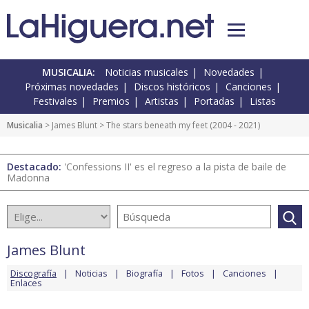
MUSICALIA:
Noticias musicales
Novedades
Próximas novedades
Discos históricos
Canciones
Festivales
Premios
Artistas
Portadas
Listas
Musicalia
>
James Blunt
> The stars beneath my feet (2004 - 2021)
Destacado:
'Confessions II' es el regreso a la pista de baile de
Madonna
James Blunt
Discografía
Noticias
Biografía
Fotos
Canciones
Enlaces