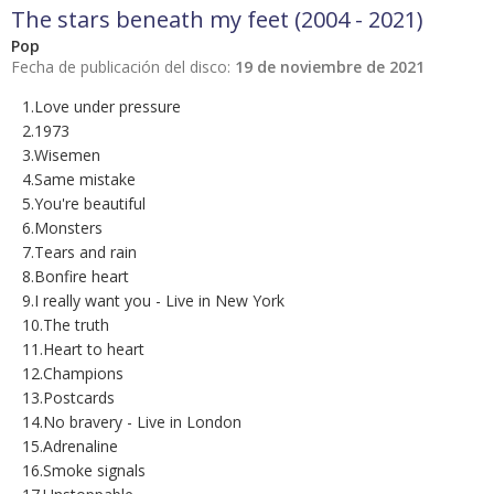
The stars beneath my feet (2004 - 2021)
Pop
Fecha de publicación del disco:
19 de noviembre de 2021
1.Love under pressure
2.1973
3.Wisemen
4.Same mistake
5.You're beautiful
6.Monsters
7.Tears and rain
8.Bonfire heart
9.I really want you - Live in New York
10.The truth
11.Heart to heart
12.Champions
13.Postcards
14.No bravery - Live in London
15.Adrenaline
16.Smoke signals