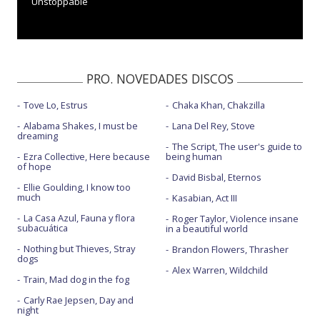
Unstoppable
PRO. NOVEDADES DISCOS
Tove Lo, Estrus
Chaka Khan, Chakzilla
Alabama Shakes, I must be
Lana Del Rey, Stove
dreaming
The Script, The user's guide to
Ezra Collective, Here because
being human
of hope
David Bisbal, Eternos
Ellie Goulding, I know too
much
Kasabian, Act III
La Casa Azul, Fauna y flora
Roger Taylor, Violence insane
subacuática
in a beautiful world
Nothing but Thieves, Stray
Brandon Flowers, Thrasher
dogs
Alex Warren, Wildchild
Train, Mad dog in the fog
Carly Rae Jepsen, Day and
night