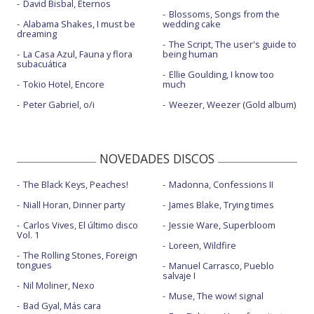
David Bisbal, Eternos
Blossoms, Songs from the
Alabama Shakes, I must be
wedding cake
dreaming
The Script, The user's guide to
La Casa Azul, Fauna y flora
being human
subacuática
Ellie Goulding, I know too
Tokio Hotel, Encore
much
Peter Gabriel, o/i
Weezer, Weezer (Gold album)
NOVEDADES DISCOS
The Black Keys, Peaches!
Madonna, Confessions II
Niall Horan, Dinner party
James Blake, Trying times
Carlos Vives, El último disco
Jessie Ware, Superbloom
Vol. 1
Loreen, Wildfire
The Rolling Stones, Foreign
tongues
Manuel Carrasco, Pueblo
salvaje I
Nil Moliner, Nexo
Muse, The wow! signal
Bad Gyal, Más cara