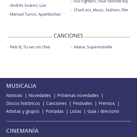
Foo Fighters, Your favorite toy
Andrés Suárez, Lúa
Charli xcx, Music, fashion, film
Manuel Turizo, Apambichao
CANCIONES
Rels B, Tu vas sin (fav)
Aitana, Superestrella
MUSICALIA
Noticias
Novedades
Próximas novedades
Discos históricos
Canciones
Festivales
Premios
Artistas y grupos
Portadas
Listas
Guía / directorio
CINEMANÍA