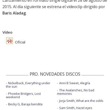
Lanzamiento en formato single digital el 28 de agosto de
2015. Al día siguiente se estrena el videoclip dirigido por
Baris Aladag
.
Vídeo
Oficial
PRO. NOVEDADES DISCOS
Nickelback, Everything under
Anni B Sweet, Alegría
the sun
The Avalanches, No bad
Phoebe Bridgers, Lost
memories
weekend
Jorja Smith, What are the odds
Becky G, Baraja bendita
Sam Smith, Hazel eyes