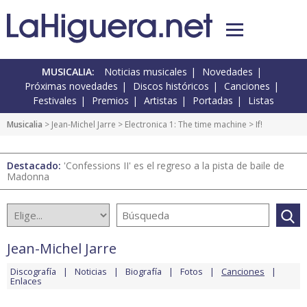
MUSICALIA:
Noticias musicales
Novedades
Próximas novedades
Discos históricos
Canciones
Festivales
Premios
Artistas
Portadas
Listas
Musicalia
>
Jean-Michel Jarre
>
Electronica 1: The time machine
> If!
Destacado:
'Confessions II' es el regreso a la pista de baile de
Madonna
Jean-Michel Jarre
Discografía
Noticias
Biografía
Fotos
Canciones
Enlaces