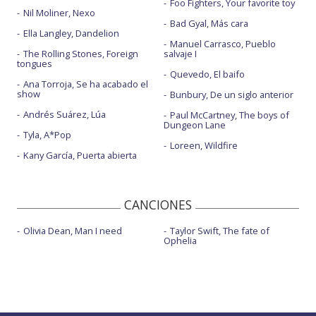
Foo Fighters, Your favorite toy
Nil Moliner, Nexo
Bad Gyal, Más cara
Ella Langley, Dandelion
Manuel Carrasco, Pueblo
The Rolling Stones, Foreign
salvaje I
tongues
Quevedo, El baifo
Ana Torroja, Se ha acabado el
show
Bunbury, De un siglo anterior
Andrés Suárez, Lúa
Paul McCartney, The boys of
Dungeon Lane
Tyla, A*Pop
Loreen, Wildfire
Kany García, Puerta abierta
CANCIONES
Olivia Dean, Man I need
Taylor Swift, The fate of
Ophelia