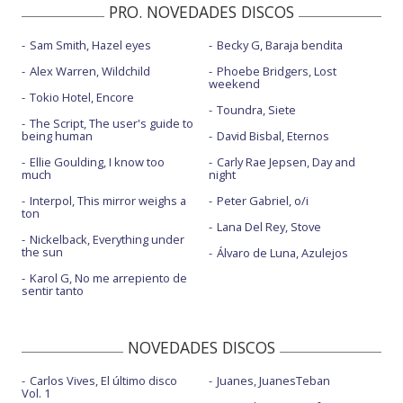
PRO. NOVEDADES DISCOS
Sam Smith, Hazel eyes
Becky G, Baraja bendita
Alex Warren, Wildchild
Phoebe Bridgers, Lost
weekend
Tokio Hotel, Encore
Toundra, Siete
The Script, The user's guide to
being human
David Bisbal, Eternos
Ellie Goulding, I know too
Carly Rae Jepsen, Day and
much
night
Interpol, This mirror weighs a
Peter Gabriel, o/i
ton
Lana Del Rey, Stove
Nickelback, Everything under
the sun
Álvaro de Luna, Azulejos
Karol G, No me arrepiento de
sentir tanto
NOVEDADES DISCOS
Carlos Vives, El último disco
Juanes, JuanesTeban
Vol. 1