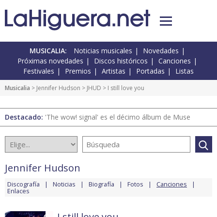
MUSICALIA:
Noticias musicales
Novedades
Próximas novedades
Discos históricos
Canciones
Festivales
Premios
Artistas
Portadas
Listas
Musicalia
>
Jennifer Hudson
>
JHUD
> I still love you
Destacado:
'The wow! signal' es el décimo álbum de Muse
Jennifer Hudson
Discografía
Noticias
Biografía
Fotos
Canciones
Enlaces
I still love you