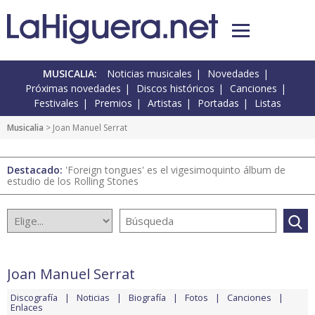
MUSICALIA:
Noticias musicales
Novedades
Próximas novedades
Discos históricos
Canciones
Festivales
Premios
Artistas
Portadas
Listas
Musicalia
> Joan Manuel Serrat
Destacado:
'Foreign tongues' es el vigesimoquinto álbum de
estudio de los Rolling Stones
Joan Manuel Serrat
Discografía
Noticias
Biografía
Fotos
Canciones
Enlaces