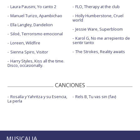
Laura Pausini, Yo canto 2
FLO, Therapy at the club
Manuel Turizo, Apambichao
Holly Humberstone, Cruel
world
Ella Langley, Dandelion
Jessie Ware, Superbloom
Siloé, Terrorismo emocional
Karol G, No me arrepiento de
sentir tanto
Loreen, Wildfire
The Strokes, Reality awaits
Sienna Spiro, Visitor
Harry Styles, Kiss all the time.
Disco, occasionally.
CANCIONES
Rosalía y Yahritza y su Esencia,
Rels B, Tu vas sin (fav)
La perla
MUSICALIA