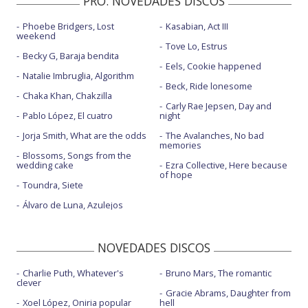
PRO. NOVEDADES DISCOS
Phoebe Bridgers, Lost
Kasabian, Act III
weekend
Tove Lo, Estrus
Becky G, Baraja bendita
Eels, Cookie happened
Natalie Imbruglia, Algorithm
Beck, Ride lonesome
Chaka Khan, Chakzilla
Carly Rae Jepsen, Day and
Pablo López, El cuatro
night
Jorja Smith, What are the odds
The Avalanches, No bad
memories
Blossoms, Songs from the
wedding cake
Ezra Collective, Here because
of hope
Toundra, Siete
Álvaro de Luna, Azulejos
NOVEDADES DISCOS
Charlie Puth, Whatever's
Bruno Mars, The romantic
clever
Gracie Abrams, Daughter from
Xoel López, Oniria popular
hell