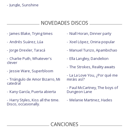
Jungle, Sunshine
NOVEDADES DISCOS
James Blake, Trying times
Niall Horan, Dinner party
Andrés Suárez, Lúa
Xoel López, Oniria popular
Jorge Drexler, Taracá
Manuel Turizo, Apambichao
Charlie Puth, Whatever's
Ella Langley, Dandelion
clever
The Strokes, Reality awaits
Jessie Ware, Superbloom
La La Love You, ¿Por qué me
Triángulo de Amor Bizarro, Mi
miráis así?
catedral
Paul McCartney, The boys of
Kany García, Puerta abierta
Dungeon Lane
Harry Styles, Kiss all the time.
Melanie Martinez, Hades
Disco, occasionally.
CANCIONES