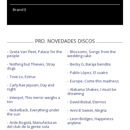
Brand E
PRO. NOVEDADES DISCOS
Greta Van Fleet, Palace for the
Blossoms, Songs from the
people
wedding cake
Nothing but Thieves, Stray
Becky G, Baraja bendita
dogs
Pablo López, El cuatro
Tove Lo, Estrus
Europe, Come this madness
Carly Rae Jepsen, Day and
night
Alabama Shakes, I must be
dreaming
Interpol, This mirror weighs a
ton
David Bisbal, Eternos
Nickelback, Everything under
Anni B Sweet, Alegría
the sun
Leon Bridges, Happiness
Arde Bogotá, Manufacturas
anytime
del club de la gente sola