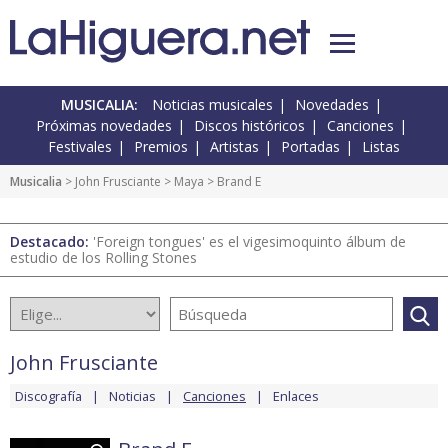
MUSICALIA:
Noticias musicales
Novedades
Próximas novedades
Discos históricos
Canciones
Festivales
Premios
Artistas
Portadas
Listas
Musicalia
>
John Frusciante
>
Maya
> Brand E
Destacado:
'Foreign tongues' es el vigesimoquinto álbum de
estudio de los Rolling Stones
John Frusciante
Discografía
Noticias
Canciones
Enlaces