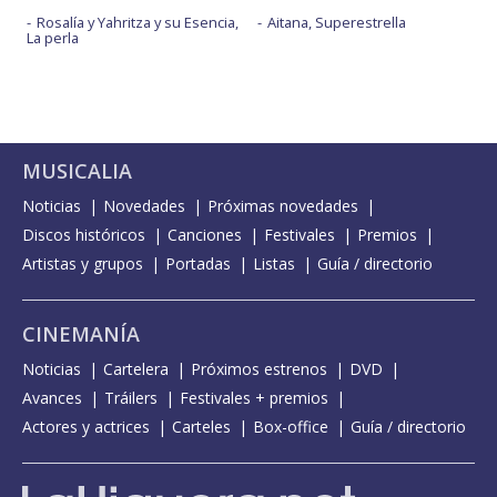
Rosalía y Yahritza y su Esencia,
Aitana, Superestrella
La perla
MUSICALIA
Noticias
Novedades
Próximas novedades
Discos históricos
Canciones
Festivales
Premios
Artistas y grupos
Portadas
Listas
Guía / directorio
CINEMANÍA
Noticias
Cartelera
Próximos estrenos
DVD
Avances
Tráilers
Festivales + premios
Actores y actrices
Carteles
Box-office
Guía / directorio