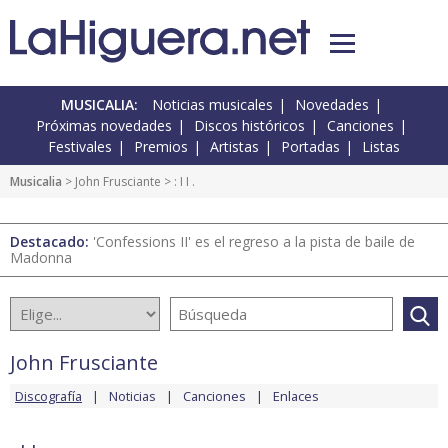
MUSICALIA:
Noticias musicales
Novedades
Próximas novedades
Discos históricos
Canciones
Festivales
Premios
Artistas
Portadas
Listas
Musicalia
>
John Frusciante
> : I I .
Destacado:
'Confessions II' es el regreso a la pista de baile de
Madonna
John Frusciante
Discografía
Noticias
Canciones
Enlaces