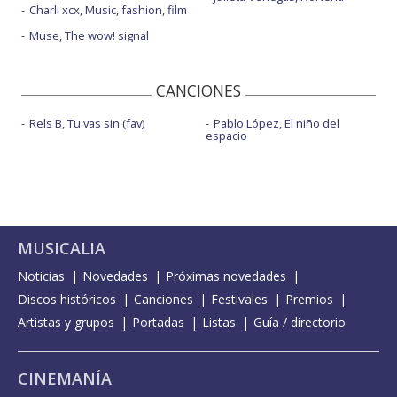
Charli xcx, Music, fashion, film
Muse, The wow! signal
CANCIONES
Rels B, Tu vas sin (fav)
Pablo López, El niño del
espacio
MUSICALIA
Noticias
Novedades
Próximas novedades
Discos históricos
Canciones
Festivales
Premios
Artistas y grupos
Portadas
Listas
Guía / directorio
CINEMANÍA