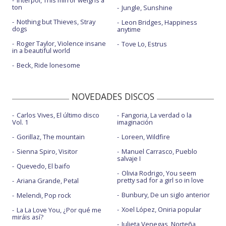
Interpol, This mirror weighs a
ton
Jungle, Sunshine
Nothing but Thieves, Stray
Leon Bridges, Happiness
dogs
anytime
Roger Taylor, Violence insane
Tove Lo, Estrus
in a beautiful world
Beck, Ride lonesome
NOVEDADES DISCOS
Carlos Vives, El último disco
Fangoria, La verdad o la
Vol. 1
imaginación
Gorillaz, The mountain
Loreen, Wildfire
Sienna Spiro, Visitor
Manuel Carrasco, Pueblo
salvaje I
Quevedo, El baifo
Olivia Rodrigo, You seem
pretty sad for a girl so in love
Ariana Grande, Petal
Bunbury, De un siglo anterior
Melendi, Pop rock
Xoel López, Oniria popular
La La Love You, ¿Por qué me
miráis así?
Julieta Venegas, Norteña