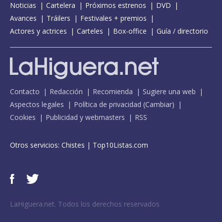
Noticias
Cartelera
Próximos estrenos
DVD
Avances
Tráilers
Festivales + premios
Actores y actrices
Carteles
Box-office
Guía / directorio
Contacto
Redacción
Recomienda
Sugiere una web
Aspectos legales
Política de privacidad
(
Cambiar
)
Cookies
Publicidad y webmasters
RSS
Otros servicios:
Chistes
|
Top10Listas.com
LaHiguera.net. Todos los derechos reservados