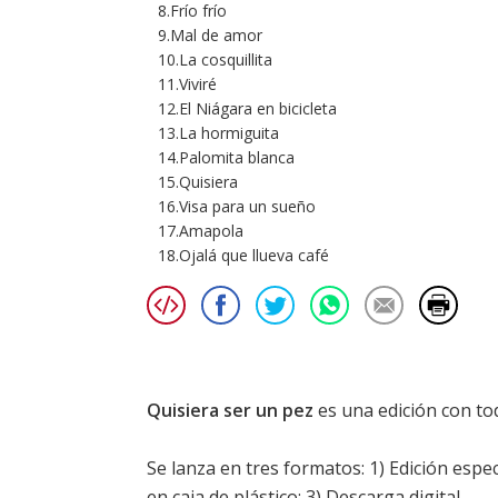
8.Frío frío
9.Mal de amor
10.La cosquillita
11.Viviré
12.El Niágara en bicicleta
13.La hormiguita
14.Palomita blanca
15.Quisiera
16.Visa para un sueño
17.Amapola
18.Ojalá que llueva café
Quisiera ser un pez
es una edición con to
Se lanza en tres formatos: 1) Edición esp
en caja de plástico; 3) Descarga digital.