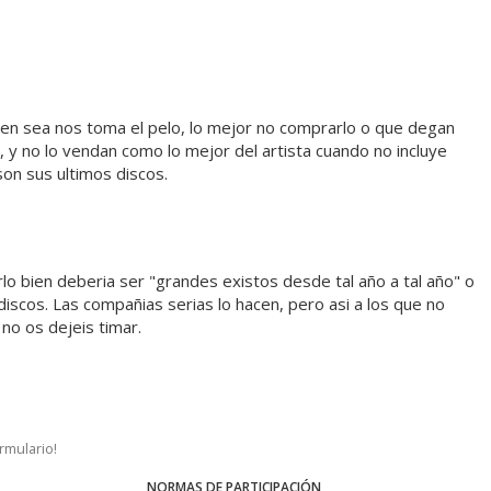
ien sea nos toma el pelo, lo mejor no comprarlo o que degan
l", y no lo vendan como lo mejor del artista cuando no incluye
on sus ultimos discos.
o bien deberia ser "grandes existos desde tal año a tal año" o
scos. Las compañias serias lo hacen, pero asi a los que no
 no os dejeis timar.
ormulario!
NORMAS DE PARTICIPACIÓN