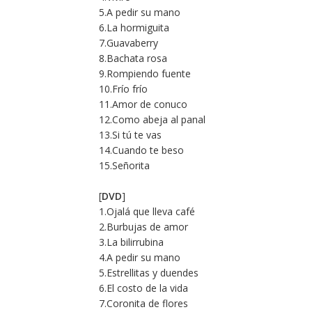
5.A pedir su mano
6.La hormiguita
7.Guavaberry
8.Bachata rosa
9.Rompiendo fuente
10.Frío frío
11.Amor de conuco
12.Como abeja al panal
13.Si tú te vas
14.Cuando te beso
15.Señorita
[
DVD
]
1.Ojalá que lleva café
2.Burbujas de amor
3.La bilirrubina
4.A pedir su mano
5.Estrellitas y duendes
6.El costo de la vida
7.Coronita de flores