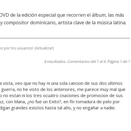
DVD de la edición especial que recorren el álbum, las más
y compositor dominicano, artista clave de la música latina.
s por los usuarios!
(
Actualizar
)
4 resultados. Comentarios del 1 al 4. Página 1 de 1
vista, veo que no hay ni una sola cancion de sus dos ultimos
de guerra, no he visto de los anteriores, me parece muy mal que
o no estan ni los tres ocuatro cnaciones de promocion de sus
 luz, con Mana, ¿no fue un Exito?, en fin tomadura de pelo por
digan grandes existos hasta tal año, y no engañar a nadie.