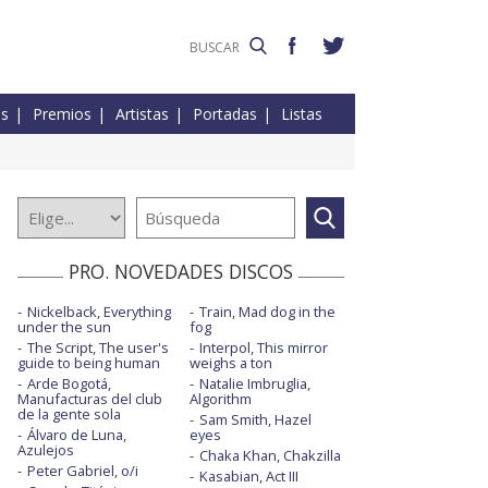
es
Premios
Artistas
Portadas
Listas
PRO. NOVEDADES DISCOS
Nickelback, Everything
Train, Mad dog in the
under the sun
fog
The Script, The user's
Interpol, This mirror
guide to being human
weighs a ton
Arde Bogotá,
Natalie Imbruglia,
Manufacturas del club
Algorithm
de la gente sola
Sam Smith, Hazel
Álvaro de Luna,
eyes
Azulejos
Chaka Khan, Chakzilla
Peter Gabriel, o/i
Kasabian, Act III