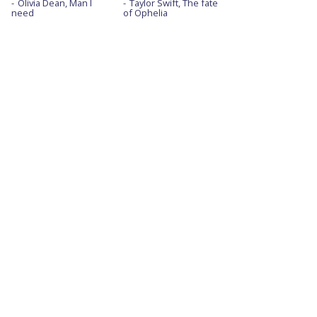
Olivia Dean, Man I
Taylor Swift, The fate
need
of Ophelia