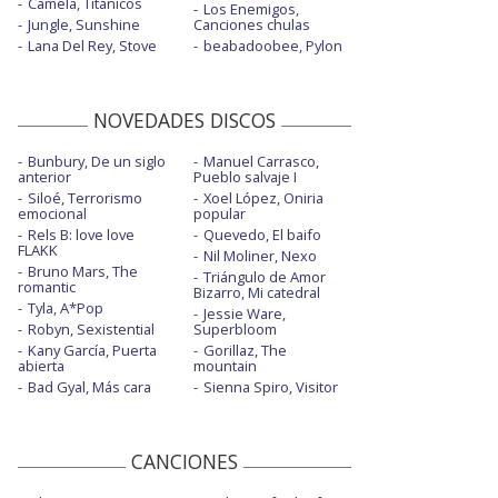
Camela, Titánicos
Los Enemigos,
Jungle, Sunshine
Canciones chulas
Lana Del Rey, Stove
beabadoobee, Pylon
NOVEDADES DISCOS
Bunbury, De un siglo
Manuel Carrasco,
anterior
Pueblo salvaje I
Siloé, Terrorismo
Xoel López, Oniria
emocional
popular
Rels B: love love
Quevedo, El baifo
FLAKK
Nil Moliner, Nexo
Bruno Mars, The
Triángulo de Amor
romantic
Bizarro, Mi catedral
Tyla, A*Pop
Jessie Ware,
Robyn, Sexistential
Superbloom
Kany García, Puerta
Gorillaz, The
abierta
mountain
Bad Gyal, Más cara
Sienna Spiro, Visitor
CANCIONES