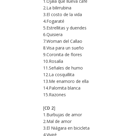
1.Ojalá que llueva café
2.La bilirrubina
3.El costo de la vida
4.Fogaraté
5.Estrellitas y duendes
6.Quisiera
7.Woman del Callao
8.Visa para un sueño
9.Coronita de flores
10.Rosalía
11.Señales de humo
12.La cosquillita
13.Me enamoro de ella
14.Palomita blanca
15.Razones
[
CD 2
]
1.Burbujas de amor
2.Mal de amor
3.El Niágara en bicicleta
4.Viviré