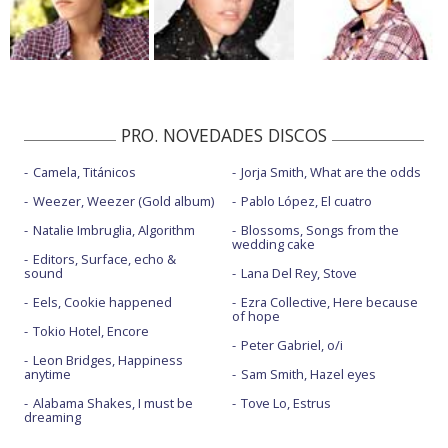
PRO. NOVEDADES DISCOS
Camela, Titánicos
Jorja Smith, What are the odds
Weezer, Weezer (Gold album)
Pablo López, El cuatro
Natalie Imbruglia, Algorithm
Blossoms, Songs from the
wedding cake
Editors, Surface, echo &
sound
Lana Del Rey, Stove
Eels, Cookie happened
Ezra Collective, Here because
of hope
Tokio Hotel, Encore
Peter Gabriel, o/i
Leon Bridges, Happiness
anytime
Sam Smith, Hazel eyes
Alabama Shakes, I must be
Tove Lo, Estrus
dreaming