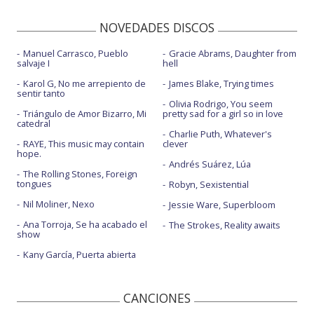
NOVEDADES DISCOS
Manuel Carrasco, Pueblo
Gracie Abrams, Daughter from
salvaje I
hell
Karol G, No me arrepiento de
James Blake, Trying times
sentir tanto
Olivia Rodrigo, You seem
Triángulo de Amor Bizarro, Mi
pretty sad for a girl so in love
catedral
Charlie Puth, Whatever's
RAYE, This music may contain
clever
hope.
Andrés Suárez, Lúa
The Rolling Stones, Foreign
tongues
Robyn, Sexistential
Nil Moliner, Nexo
Jessie Ware, Superbloom
Ana Torroja, Se ha acabado el
The Strokes, Reality awaits
show
Kany García, Puerta abierta
CANCIONES