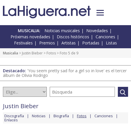
MUSICALIA:
Noticias musicales
Novedades
Próximas novedades
Discos históricos
Canciones
Festivales
Premios
Artistas
Portadas
Listas
Musicalia
>
Justin Bieber
>
Fotos
> Foto 5 de 9
Destacado:
'You seem pretty sad for a girl so in love' es el tercer
álbum de Olivia Rodrigo
Justin Bieber
Discografía
Noticias
Biografía
Fotos
Canciones
Enlaces