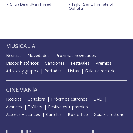
Olivia Dean, Man I need
Taylor Swift, The fate of
Ophelia
MUSICALIA
Noticias
Novedades
Próximas novedades
Discos históricos
Canciones
Festivales
Premios
Artistas y grupos
Portadas
Listas
Guía / directorio
CINEMANÍA
Noticias
Cartelera
Próximos estrenos
DVD
Avances
Tráilers
Festivales + premios
Actores y actrices
Carteles
Box-office
Guía / directorio