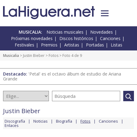
MUSICALIA:
Noticias musicales
Novedades
Próximas novedades
Discos históricos
Canciones
Festivales
Premios
Artistas
Portadas
Listas
Musicalia
>
Justin Bieber
>
Fotos
> Foto 4 de 9
Destacado:
'Petal' es el octavo álbum de estudio de Ariana
Grande
Justin Bieber
Discografía
Noticias
Biografía
Fotos
Canciones
Enlaces