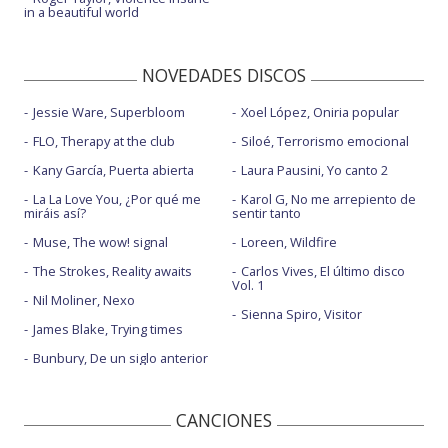
in a beautiful world
NOVEDADES DISCOS
Jessie Ware, Superbloom
Xoel López, Oniria popular
FLO, Therapy at the club
Siloé, Terrorismo emocional
Kany García, Puerta abierta
Laura Pausini, Yo canto 2
La La Love You, ¿Por qué me
Karol G, No me arrepiento de
miráis así?
sentir tanto
Muse, The wow! signal
Loreen, Wildfire
The Strokes, Reality awaits
Carlos Vives, El último disco
Vol. 1
Nil Moliner, Nexo
Sienna Spiro, Visitor
James Blake, Trying times
Bunbury, De un siglo anterior
CANCIONES