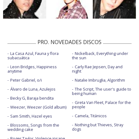
PRO. NOVEDADES DISCOS
La Casa Azul, Fauna y flora
Nickelback, Everything under
subacuática
the sun
Leon Bridges, Happiness
Carly Rae Jepsen, Day and
anytime
night
Peter Gabriel, o/i
Natalie Imbruglia, Algorithm
Álvaro de Luna, Azulejos
The Script, The user's guide to
being human
Becky G, Baraja bendita
Greta Van Fleet, Palace for the
people
Weezer, Weezer (Gold album)
Camela, Titánicos
Sam Smith, Hazel eyes
Nothing but Thieves, Stray
Blossoms, Songs from the
dogs
wedding cake
Roger Taylor, Violence insane