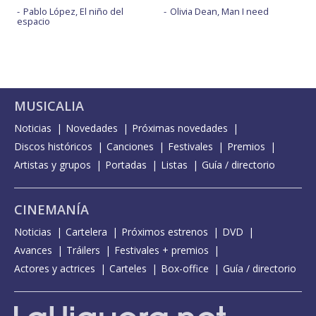
Pablo López, El niño del
Olivia Dean, Man I need
espacio
MUSICALIA
Noticias
Novedades
Próximas novedades
Discos históricos
Canciones
Festivales
Premios
Artistas y grupos
Portadas
Listas
Guía / directorio
CINEMANÍA
Noticias
Cartelera
Próximos estrenos
DVD
Avances
Tráilers
Festivales + premios
Actores y actrices
Carteles
Box-office
Guía / directorio