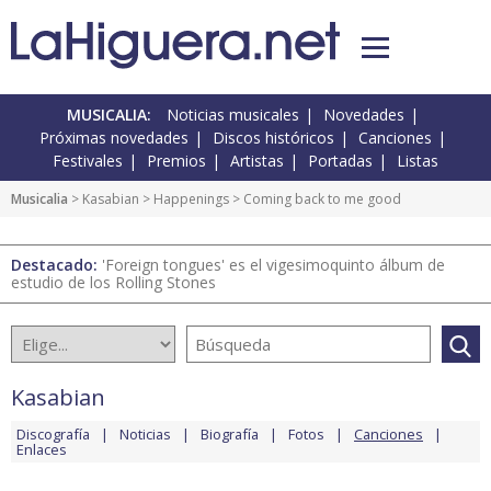
MUSICALIA:
Noticias musicales
Novedades
Próximas novedades
Discos históricos
Canciones
Festivales
Premios
Artistas
Portadas
Listas
Musicalia
>
Kasabian
>
Happenings
> Coming back to me good
Destacado:
'Foreign tongues' es el vigesimoquinto álbum de
estudio de los Rolling Stones
Kasabian
Discografía
Noticias
Biografía
Fotos
Canciones
Enlaces