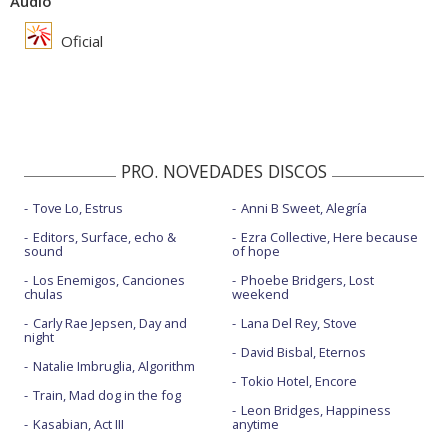
Audio
Oficial
PRO. NOVEDADES DISCOS
Tove Lo, Estrus
Anni B Sweet, Alegría
Editors, Surface, echo &
Ezra Collective, Here because
sound
of hope
Los Enemigos, Canciones
Phoebe Bridgers, Lost
chulas
weekend
Carly Rae Jepsen, Day and
Lana Del Rey, Stove
night
David Bisbal, Eternos
Natalie Imbruglia, Algorithm
Tokio Hotel, Encore
Train, Mad dog in the fog
Leon Bridges, Happiness
Kasabian, Act III
anytime