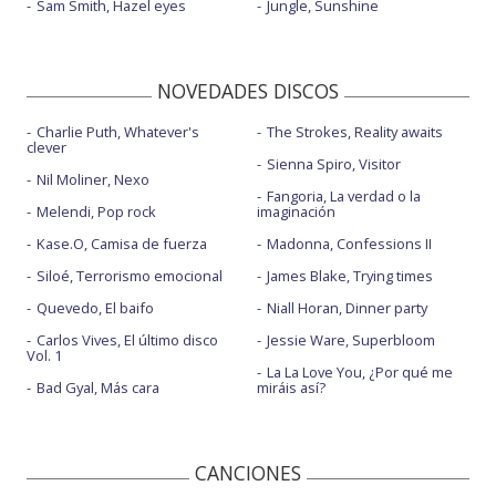
Sam Smith, Hazel eyes
Jungle, Sunshine
NOVEDADES DISCOS
Charlie Puth, Whatever's
The Strokes, Reality awaits
clever
Sienna Spiro, Visitor
Nil Moliner, Nexo
Fangoria, La verdad o la
Melendi, Pop rock
imaginación
Kase.O, Camisa de fuerza
Madonna, Confessions II
Siloé, Terrorismo emocional
James Blake, Trying times
Quevedo, El baifo
Niall Horan, Dinner party
Carlos Vives, El último disco
Jessie Ware, Superbloom
Vol. 1
La La Love You, ¿Por qué me
Bad Gyal, Más cara
miráis así?
CANCIONES