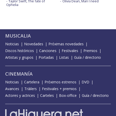
Taylor Swift, The fate of
Olivia Dean, Man I need
Ophelia
MUSICALIA
Noticias
Novedades
Próximas novedades
Discos históricos
Canciones
Festivales
Premios
Artistas y grupos
Portadas
Listas
Guía / directorio
CINEMANÍA
Noticias
Cartelera
Próximos estrenos
DVD
Avances
Tráilers
Festivales + premios
Actores y actrices
Carteles
Box-office
Guía / directorio