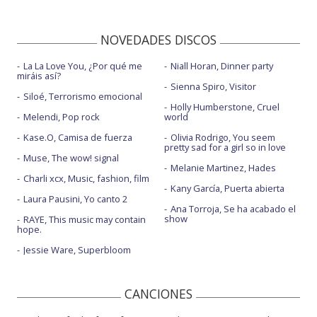
NOVEDADES DISCOS
La La Love You, ¿Por qué me
Niall Horan, Dinner party
miráis así?
Sienna Spiro, Visitor
Siloé, Terrorismo emocional
Holly Humberstone, Cruel
Melendi, Pop rock
world
Kase.O, Camisa de fuerza
Olivia Rodrigo, You seem
pretty sad for a girl so in love
Muse, The wow! signal
Melanie Martinez, Hades
Charli xcx, Music, fashion, film
Kany García, Puerta abierta
Laura Pausini, Yo canto 2
Ana Torroja, Se ha acabado el
show
RAYE, This music may contain
hope.
Jessie Ware, Superbloom
CANCIONES