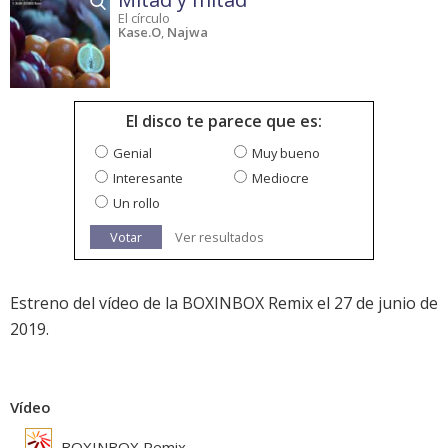
El círculo
Kase.O
,
Najwa
El disco te parece que es:
Genial
Muy bueno
Interesante
Mediocre
Un rollo
Votar
Ver resultados
Estreno del vídeo de la BOXINBOX Remix el 27 de junio de
2019.
Vídeo
BOXINBOX Remix