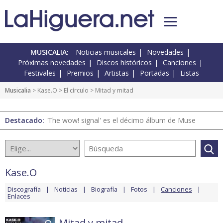
MUSICALIA:
Noticias musicales
Novedades
Próximas novedades
Discos históricos
Canciones
Festivales
Premios
Artistas
Portadas
Listas
Musicalia
>
Kase.O
>
El círculo
> Mitad y mitad
Destacado:
'The wow! signal' es el décimo álbum de Muse
Kase.O
Discografía
Noticias
Biografía
Fotos
Canciones
Enlaces
Mitad y mitad