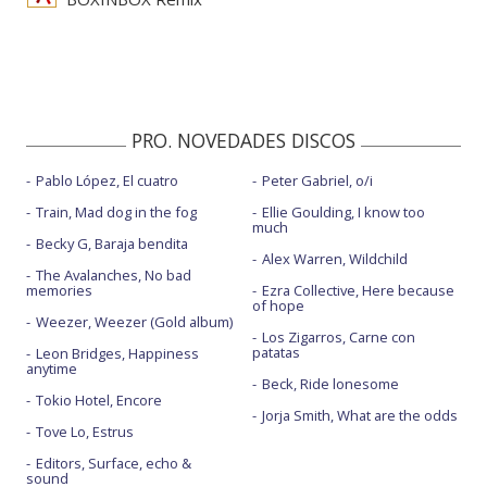
PRO. NOVEDADES DISCOS
Pablo López, El cuatro
Peter Gabriel, o/i
Train, Mad dog in the fog
Ellie Goulding, I know too
much
Becky G, Baraja bendita
Alex Warren, Wildchild
The Avalanches, No bad
memories
Ezra Collective, Here because
of hope
Weezer, Weezer (Gold album)
Los Zigarros, Carne con
patatas
Leon Bridges, Happiness
anytime
Beck, Ride lonesome
Tokio Hotel, Encore
Jorja Smith, What are the odds
Tove Lo, Estrus
Editors, Surface, echo &
sound