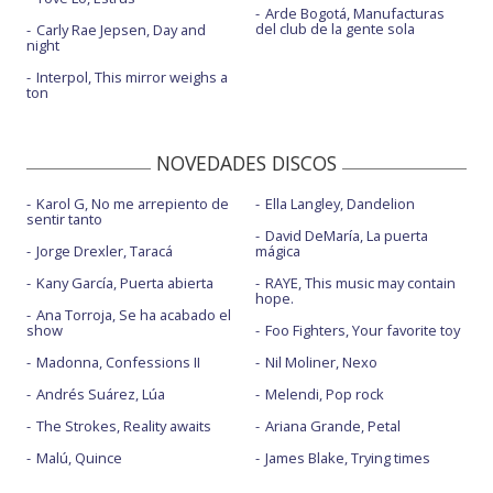
Arde Bogotá, Manufacturas
del club de la gente sola
Carly Rae Jepsen, Day and
night
Interpol, This mirror weighs a
ton
NOVEDADES DISCOS
Karol G, No me arrepiento de
Ella Langley, Dandelion
sentir tanto
David DeMaría, La puerta
Jorge Drexler, Taracá
mágica
Kany García, Puerta abierta
RAYE, This music may contain
hope.
Ana Torroja, Se ha acabado el
show
Foo Fighters, Your favorite toy
Madonna, Confessions II
Nil Moliner, Nexo
Andrés Suárez, Lúa
Melendi, Pop rock
The Strokes, Reality awaits
Ariana Grande, Petal
Malú, Quince
James Blake, Trying times