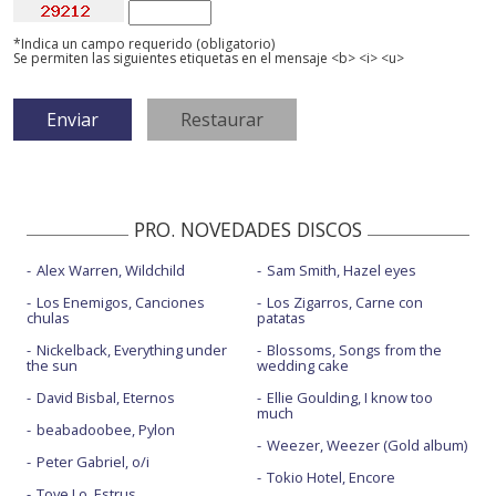
*Indica un campo requerido (obligatorio)
Se permiten las siguientes etiquetas en el mensaje <b> <i> <u>
PRO. NOVEDADES DISCOS
Alex Warren, Wildchild
Sam Smith, Hazel eyes
Los Enemigos, Canciones
Los Zigarros, Carne con
chulas
patatas
Nickelback, Everything under
Blossoms, Songs from the
the sun
wedding cake
David Bisbal, Eternos
Ellie Goulding, I know too
much
beabadoobee, Pylon
Weezer, Weezer (Gold album)
Peter Gabriel, o/i
Tokio Hotel, Encore
Tove Lo, Estrus