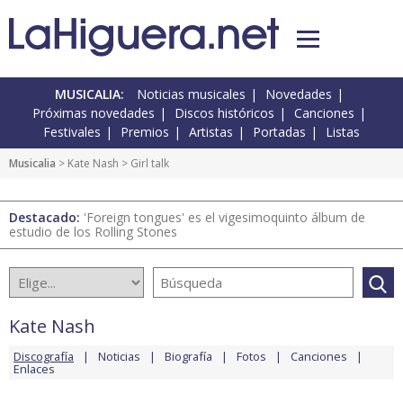
MUSICALIA:
Noticias musicales
Novedades
Próximas novedades
Discos históricos
Canciones
Festivales
Premios
Artistas
Portadas
Listas
Musicalia
>
Kate Nash
> Girl talk
Destacado:
'Foreign tongues' es el vigesimoquinto álbum de
estudio de los Rolling Stones
Kate Nash
Discografía
Noticias
Biografía
Fotos
Canciones
Enlaces