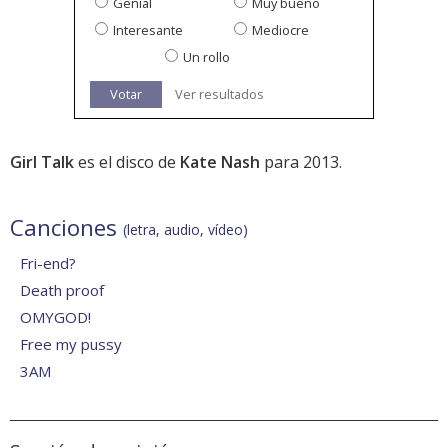
Genial
Muy bueno
Interesante
Mediocre
Un rollo
Votar
Ver resultados
Girl Talk
es el disco de
Kate Nash
para 2013.
Canciones
(letra, audio, vídeo)
Fri-end?
Death proof
OMYGOD!
Free my pussy
3AM