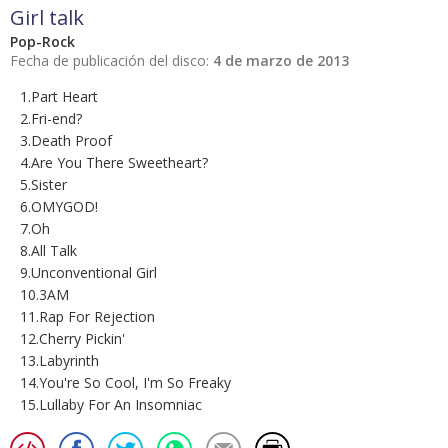
Girl talk
Pop-Rock
Fecha de publicación del disco:
4 de marzo de 2013
1.Part Heart
2.Fri-end?
3.Death Proof
4.Are You There Sweetheart?
5.Sister
6.OMYGOD!
7.Oh
8.All Talk
9.Unconventional Girl
10.3AM
11.Rap For Rejection
12.Cherry Pickin'
13.Labyrinth
14.You're So Cool, I'm So Freaky
15.Lullaby For An Insomniac