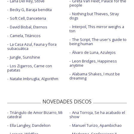
Lana Del Rey, Stove
Greta Van Fleet, Palace for the
people
Becky G, Baraja bendita
Nothing but Thieves, Stray
dogs
Soft Cell, Danceteria
Interpol, This mirror weighs a
David Bisbal, Eternos
ton
Camela, Titánicos
The Script, The user's guide to
being human
La Casa Azul, Fauna y flora
subacuática
Álvaro de Luna, Azulejos
Jungle, Sunshine
Leon Bridges, Happiness
anytime
Los Zigarros, Carne con
patatas
Alabama Shakes, I must be
dreaming
Natalie Imbruglia, Algorithm
NOVEDADES DISCOS
Triángulo de Amor Bizarro, Mi
Ana Torroja, Se ha acabado el
catedral
show
Ella Langley, Dandelion
Manuel Turizo, Apambichao