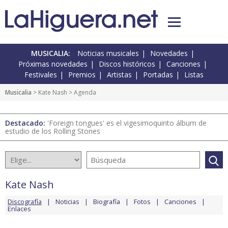
MUSICALIA:
Noticias musicales
Novedades
Próximas novedades
Discos históricos
Canciones
Festivales
Premios
Artistas
Portadas
Listas
Musicalia
>
Kate Nash
> Agenda
Destacado:
'Foreign tongues' es el vigesimoquinto álbum de
estudio de los Rolling Stones
Kate Nash
Discografía
Noticias
Biografía
Fotos
Canciones
Enlaces