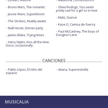
Loreen, Wildfire
Madonna, Confessions II
Bruno Mars, The romantic
Olivia Rodrigo, You seem
pretty sad for a girl so in love
Jessie Ware, Superbloom
Malú, Quince
The Strokes, Reality awaits
Kase.O, Camisa de fuerza
Niall Horan, Dinner party
Paul McCartney, The boys of
Dungeon Lane
James Blake, Trying times
Harry Styles, Kiss all the time.
Disco, occasionally.
CANCIONES
Pablo López, El niño del
Aitana, Superestrella
espacio
MUSICALIA