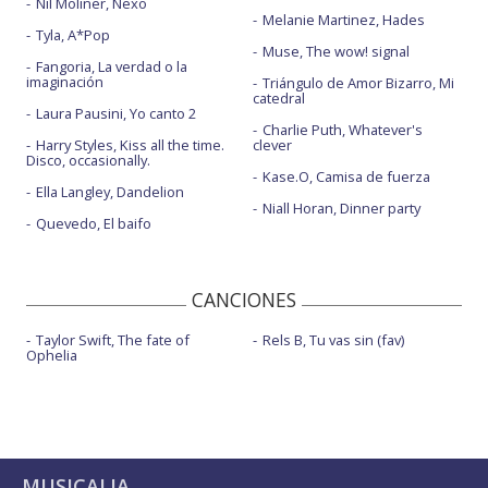
Nil Moliner, Nexo
Melanie Martinez, Hades
Tyla, A*Pop
Muse, The wow! signal
Fangoria, La verdad o la
imaginación
Triángulo de Amor Bizarro, Mi
catedral
Laura Pausini, Yo canto 2
Charlie Puth, Whatever's
Harry Styles, Kiss all the time.
clever
Disco, occasionally.
Kase.O, Camisa de fuerza
Ella Langley, Dandelion
Niall Horan, Dinner party
Quevedo, El baifo
CANCIONES
Taylor Swift, The fate of
Rels B, Tu vas sin (fav)
Ophelia
MUSICALIA