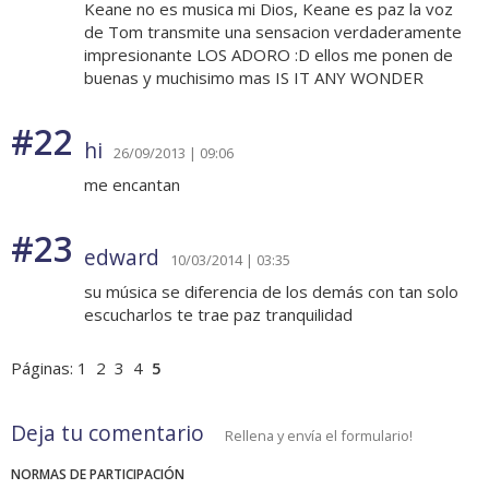
Keane no es musica mi Dios, Keane es paz la voz
de Tom transmite una sensacion verdaderamente
impresionante LOS ADORO :D ellos me ponen de
buenas y muchisimo mas IS IT ANY WONDER
#22
hi
26/09/2013 | 09:06
me encantan
#23
edward
10/03/2014 | 03:35
su música se diferencia de los demás con tan solo
escucharlos te trae paz tranquilidad
Páginas:
1
2
3
4
5
Deja tu comentario
Rellena y envía el formulario!
NORMAS DE PARTICIPACIÓN