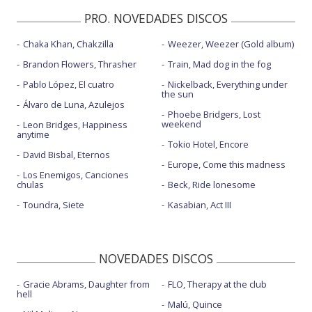
PRO. NOVEDADES DISCOS
Chaka Khan, Chakzilla
Weezer, Weezer (Gold album)
Brandon Flowers, Thrasher
Train, Mad dog in the fog
Pablo López, El cuatro
Nickelback, Everything under
the sun
Álvaro de Luna, Azulejos
Phoebe Bridgers, Lost
weekend
Leon Bridges, Happiness
anytime
Tokio Hotel, Encore
David Bisbal, Eternos
Europe, Come this madness
Los Enemigos, Canciones
chulas
Beck, Ride lonesome
Toundra, Siete
Kasabian, Act III
NOVEDADES DISCOS
Gracie Abrams, Daughter from
FLO, Therapy at the club
hell
Malú, Quince