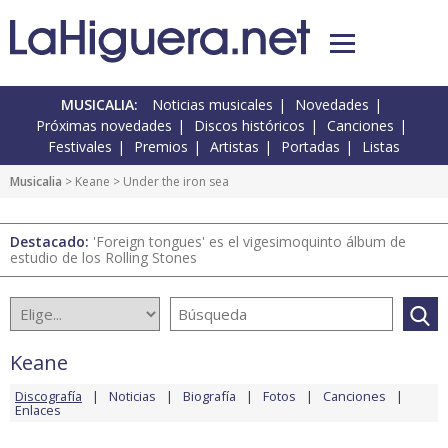
MUSICALIA:
Noticias musicales
Novedades
Próximas novedades
Discos históricos
Canciones
Festivales
Premios
Artistas
Portadas
Listas
Musicalia
>
Keane
> Under the iron sea
Destacado:
'Foreign tongues' es el vigesimoquinto álbum de
estudio de los Rolling Stones
Keane
Discografía
Noticias
Biografía
Fotos
Canciones
Enlaces