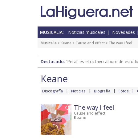
MUSICALIA:
Noticias musicales
Novedades
Musicalia
>
Keane
>
Cause and effect
> The way I feel
Destacado:
'Petal' es el octavo álbum de estud
Keane
Discografía
Noticias
Biografía
Fotos
The way I feel
Cause and effect
Keane