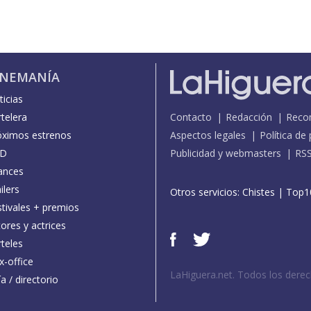
INEMANÍA
icias
telera
Contacto
Redacción
Reco
óximos estrenos
Aspectos legales
Política de
D
Publicidad y webmasters
RS
ances
ilers
Otros servicios:
Chistes
|
Top1
stivales + premios
ores y actrices
teles
x-office
LaHiguera.net. Todos los dere
a / directorio