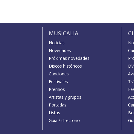
MUSICALIA
C
Noticias
Not
Novedades
Car
Próximas novedades
Pr
Discos históricos
DV
Canciones
Av
Festivales
Trá
Premios
Fe
Artistas y grupos
Act
Portadas
Car
Listas
Bo
Guía / directorio
Guí