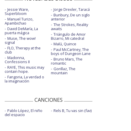
Jessie Ware,
Jorge Drexler, Taracá
Superbloom
Bunbury, De un siglo
Manuel Turizo,
anterior
Apambichao
The Strokes, Reality
David DeMaría, La
awaits
puerta mágica
Triángulo de Amor
Muse, The wow!
Bizarro, Mi catedral
signal
Malú, Quince
FLO, Therapy at the
Paul McCartney, The
club
boys of Dungeon Lane
Madonna,
Bruno Mars, The
Confessions II
romantic
RAYE, This music may
Gorillaz, The
contain hope.
mountain
Fangoria, La verdad o
la imaginación
CANCIONES
Pablo López, El niño
Rels B, Tu vas sin (fav)
del espacio