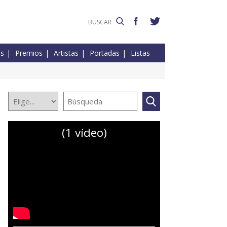
es
Premios
Artistas
Portadas
Listas
(1 vídeo)