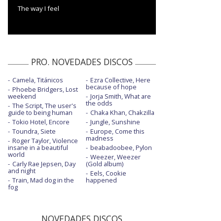
The way I feel
PRO. NOVEDADES DISCOS
Camela, Titánicos
Ezra Collective, Here
because of hope
Phoebe Bridgers, Lost
weekend
Jorja Smith, What are
the odds
The Script, The user's
guide to being human
Chaka Khan, Chakzilla
Tokio Hotel, Encore
Jungle, Sunshine
Toundra, Siete
Europe, Come this
madness
Roger Taylor, Violence
insane in a beautiful
beabadoobee, Pylon
world
Weezer, Weezer
Carly Rae Jepsen, Day
(Gold album)
and night
Eels, Cookie
Train, Mad dog in the
happened
fog
NOVEDADES DISCOS