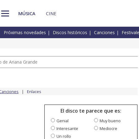
MÚSICA
CINE
Próximas novedades
Discos históricos
Canciones
Festival
io de Ariana Grande
Canciones
Enlaces
El disco te parece que es:
Genial
Muy bueno
Interesante
Mediocre
Un rollo