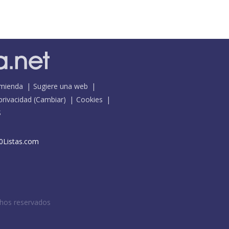
mienda
Sugiere una web
 privacidad
(
Cambiar
)
Cookies
S
0Listas.com
chos reservados