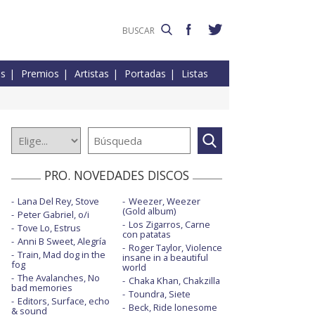
es
Premios
Artistas
Portadas
Listas
PRO. NOVEDADES DISCOS
Lana Del Rey, Stove
Weezer, Weezer
(Gold album)
Peter Gabriel, o/i
Los Zigarros, Carne
Tove Lo, Estrus
con patatas
Anni B Sweet, Alegría
Roger Taylor, Violence
Train, Mad dog in the
insane in a beautiful
fog
world
The Avalanches, No
Chaka Khan, Chakzilla
bad memories
Toundra, Siete
Editors, Surface, echo
Beck, Ride lonesome
& sound