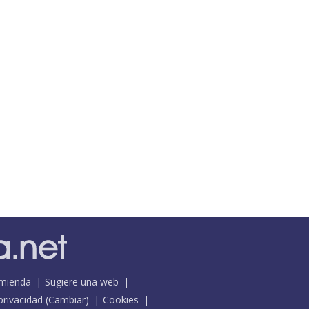
mienda
Sugiere una web
 privacidad
(
Cambiar
)
Cookies