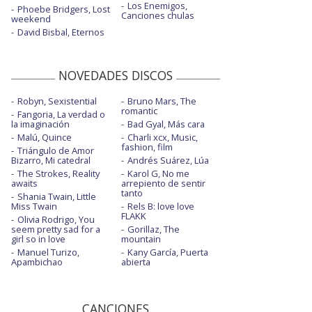
Los Enemigos,
Phoebe Bridgers, Lost
Canciones chulas
weekend
David Bisbal, Eternos
NOVEDADES DISCOS
Robyn, Sexistential
Bruno Mars, The
romantic
Fangoria, La verdad o
la imaginación
Bad Gyal, Más cara
Malú, Quince
Charli xcx, Music,
fashion, film
Triángulo de Amor
Bizarro, Mi catedral
Andrés Suárez, Lúa
The Strokes, Reality
Karol G, No me
awaits
arrepiento de sentir
tanto
Shania Twain, Little
Miss Twain
Rels B: love love
FLAKK
Olivia Rodrigo, You
seem pretty sad for a
Gorillaz, The
girl so in love
mountain
Manuel Turizo,
Kany García, Puerta
Apambichao
abierta
CANCIONES