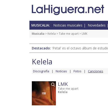
MUSICALIA:
Noticias musicales
Novedades
Musicalia
>
Kelela
>
Take me apart
> LMK
Destacado:
'Petal' es el octavo álbum de estud
Kelela
Discografía
Noticias
Fotos
Canciones
LMK
Take me apart
Kelela