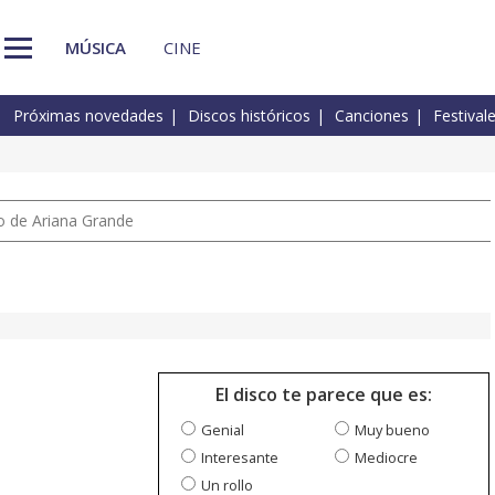
MÚSICA
CINE
Próximas novedades
Discos históricos
Canciones
Festival
io de Ariana Grande
El disco te parece que es:
Genial
Muy bueno
Interesante
Mediocre
Un rollo