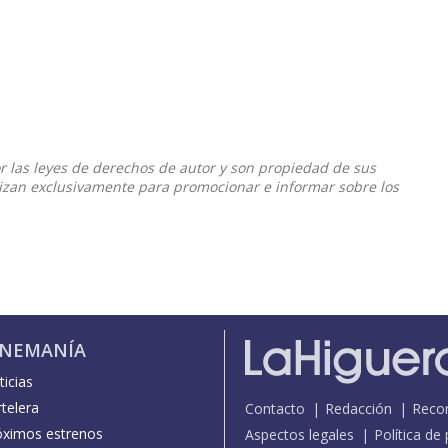
or las leyes de derechos de autor y son propiedad de sus
ilizan exclusivamente para promocionar e informar sobre los
INEMANÍA
icias
telera
Contacto
Redacción
Reco
óximos estrenos
Aspectos legales
Política de