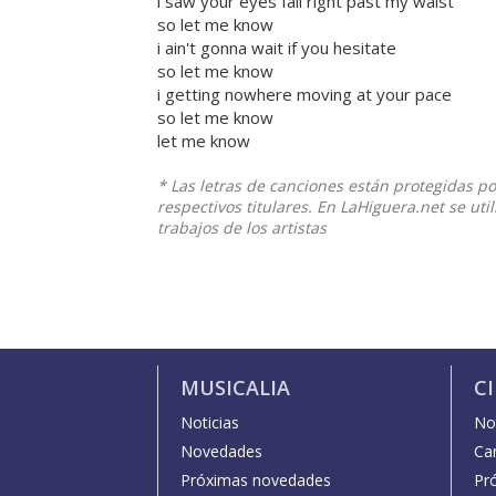
i saw your eyes fall right past my waist
so let me know
i ain't gonna wait if you hesitate
so let me know
i getting nowhere moving at your pace
so let me know
let me know
* Las letras de canciones están protegidas p
respectivos titulares. En LaHiguera.net se ut
trabajos de los artistas
MUSICALIA
C
Noticias
Not
Novedades
Car
Próximas novedades
Pr